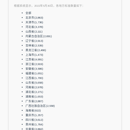
根据系统显示，2022年5月30日，各地方标准数量如下：
全部
北京市(2,863)
天津市(1,736)
河北省(3,378)
山西省(2,111)
内蒙古自治区(2,691)
辽宁省(2,913)
吉林省(2,539)
黑龙江省(2,466)
上海市(1,473)
江苏省(4,991)
浙江省(2,919)
安徽省(3,586)
福建省(1,651)
江西省(1,700)
山东省(5,658)
河南省(2,978)
湖北省(2,271)
湖南省(1,653)
广东省(2,887)
广西壮族自治区(2,558)
海南省(622)
重庆市(1,357)
四川省(3,612)
贵州省(1,764)
云南省(2,892)