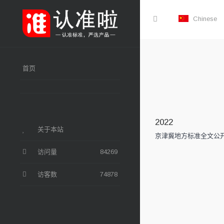
Chinese
首页
2022
关于本站
京津冀地方标准全文公
访问量
84269
访客数
74878