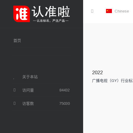
Chinese
首页
2022
关于本站
广播电视（GY）行业
访问量
84432
访客数
75030