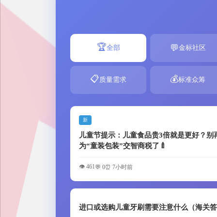
🏆
💬
全部
金标社区
📋
💰
质量需求
标准众筹
新
儿童节提示：儿童食品贵3倍就是更好？别
为“童装包装”交智商税了🍼
👁️ 461
💬 0
⏰ 7小时前
进口或选购儿童牙刷需要注意什么（海关