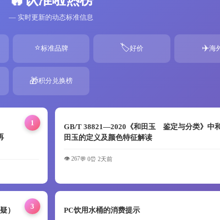
— 实时更新的动态标准信息
⭐
🏷️
✈️
标准品牌
好价
海
🎁
积分兑换榜
1
GB/T 38821—2020《和田玉 鉴定与分类》中
再
田玉的定义及颜色特征解读
👁️ 267
💬 0
⏰ 2天前
3
答疑）
PC饮用水桶的消费提示