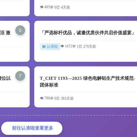
👁️ 495
💬 0
⏰ 4天前
5
活 激
「严选标杆优品，诚邀优质伙伴共启价值盛宴」
👁️ 1672
🏪 认准啦
💬 1
⏰ 279天前
7
虚位以
T_CIET 1193—2025 绿色电解铝生产技术规范-
团体标准
👁️ 796
💬 0
⏰ 383天前
前往认准啦查看更多