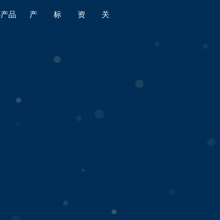
选产品
产
标
资
关
品
准
源
于
全部
全部
金标导航
平台简介
食品
国家标准
金标质量
版权声明
消费品
行业标准
产品监督抽查
时光轴
婴童用品
地方标准
老人用品
团体标准
家居用品
企业标准