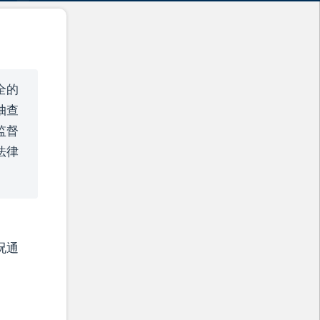
全的
抽查
监督
法律
况通