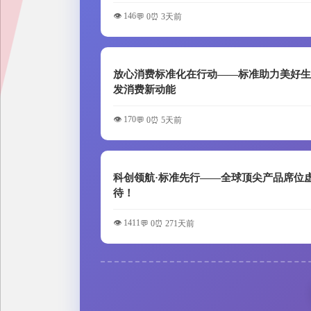
👁️ 146
💬 0
⏰ 3天前
放心消费标准化在行动——标准助力美好生
发消费新动能
👁️ 170
💬 0
⏰ 5天前
科创领航·标准先行——全球顶尖产品席位
待！
👁️ 1411
💬 0
⏰ 271天前