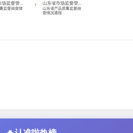
市场监督管理
山东省市场监督管理
量监督抽查情
山东省产品质量监督抽
产权局))
局(知识产权局)
查情况通报
🔥
认准啦热榜