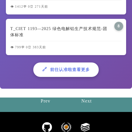
👁️ 1412
💬 0
⏰ 271天前
8
T_CIET 1193—2025 绿色电解铝生产技术规范-团
体标准
👁️ 799
💬 0
⏰ 383天前
🔗
前往认准啦查看更多
Prev
Next