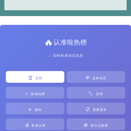
🔥
认准啦热榜
— 实时标准动态信息
🏆
💬
全部
金标社区
⭐
🏷️
标准品牌
好价
✈️
📋
海外
质量需求
💰
🎁
标准众筹
积分兑换榜