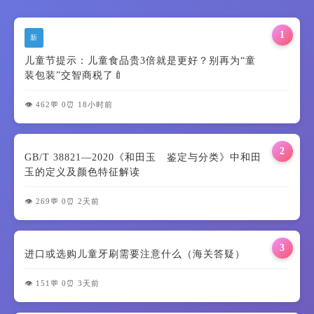
1
新
儿童节提示：儿童食品贵3倍就是更好？别再为“童
装包装”交智商税了🍼
👁️ 462
💬 0
⏰ 18小时前
2
GB/T 38821—2020《和田玉 鉴定与分类》中和田
玉的定义及颜色特征解读
👁️ 269
💬 0
⏰ 2天前
3
进口或选购儿童牙刷需要注意什么（海关答疑）
👁️ 151
💬 0
⏰ 3天前