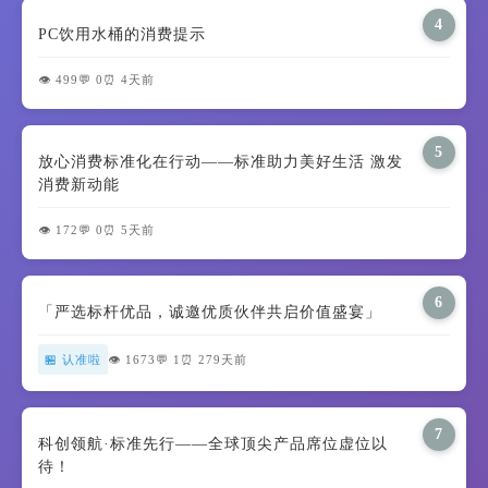
4
PC饮用水桶的消费提示
👁️ 499
💬 0
⏰ 4天前
5
放心消费标准化在行动——标准助力美好生活 激发
消费新动能
👁️ 172
💬 0
⏰ 5天前
6
「严选标杆优品，诚邀优质伙伴共启价值盛宴」
🏪 认准啦
👁️ 1673
💬 1
⏰ 279天前
7
科创领航·标准先行——全球顶尖产品席位虚位以
待！