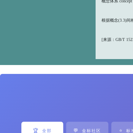
概念体系 concept 
根据概念(3.3
[来源：GB/T 15237
🏆
💬
⭐
全部
金标社区
标