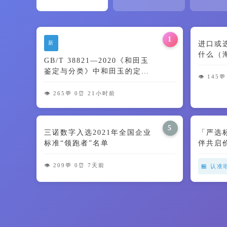
1
新
进口或
什么（
GB/T 38821—2020《和田玉
鉴定与分类》中和田玉的定义
👁️ 145
💬
及颜色特征解读
👁️ 265
💬 0
⏰ 21小时前
5
三诺数字入选2021年全国企业
「严选
标准“领跑者”名单
伴共启
👁️ 209
💬 0
⏰ 7天前
🏪 认准