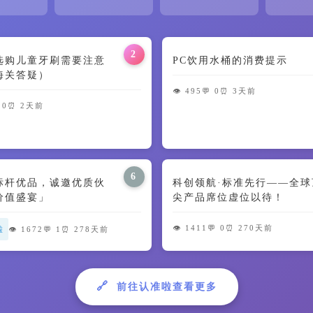
2
选购儿童牙刷需要注意
PC饮用水桶的消费提示
海关答疑）
👁️ 495
💬 0
⏰ 3天前
 0
⏰ 2天前
6
标杆优品，诚邀优质伙
科创领航·标准先行——全球
价值盛宴」
尖产品席位虚位以待！
👁️ 1411
💬 0
⏰ 270天前
啦
👁️ 1672
💬 1
⏰ 278天前
🔗
前往认准啦查看更多