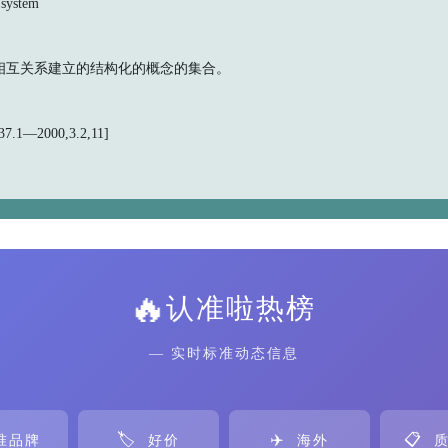
system
)间相互关系建立的结构化的概念的集合。
.1—2000,3.2,11]
🔥
认准啦热榜
— 实时标准动态信息
🏷️
✈️
📋
准品牌
好价
海外
质