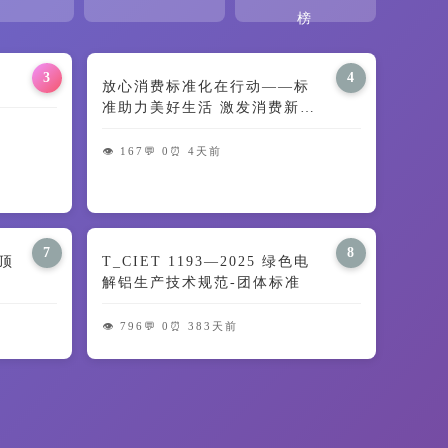
榜
3
4
放心消费标准化在行动——标
准助力美好生活 激发消费新动
能
👁️ 167
💬 0
⏰ 4天前
7
8
顶
T_CIET 1193—2025 绿色电
解铝生产技术规范-团体标准
👁️ 796
💬 0
⏰ 383天前