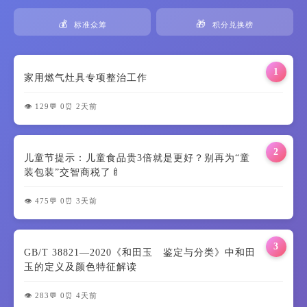
💰
🎁
标准众筹
积分兑换榜
1
家用燃气灶具专项整治工作
👁️ 129
💬 0
⏰ 2天前
2
儿童节提示：儿童食品贵3倍就是更好？别再为“童
装包装”交智商税了🍼
👁️ 475
💬 0
⏰ 3天前
3
GB/T 38821—2020《和田玉 鉴定与分类》中和田
玉的定义及颜色特征解读
👁️ 283
💬 0
⏰ 4天前