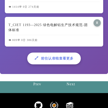
👁️ 1414
💬 0
⏰ 274天前
8
T_CIET 1193—2025 绿色电解铝生产技术规范-团
体标准
👁️ 809
💬 0
⏰ 386天前
🔗
前往认准啦查看更多
Prev
Next