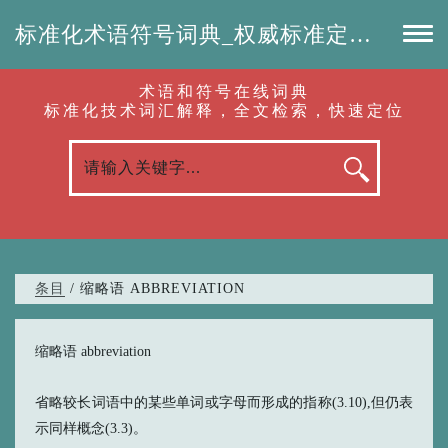
标准化术语符号词典_权威标准定义_专业词汇查询-认准啦（RenZhunLa.com）
术语和符号在线词典
标准化技术词汇解释，全文检索，快速定位
条目
/ 缩略语 ABBREVIATION
缩略语 abbreviation
省略较长词语中的某些单词或字母而形成的指称(3.10),但仍表
示同样概念(3.3)。