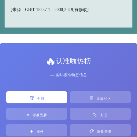
[来源：GB/T 15237.1—2000,3.4.9,有修改]
🔥
认准啦热榜
— 实时标准动态信息
🏆
💬
全部
金标社区
⭐
🏷️
标准品牌
好价
✈️
📋
海外
质量需求