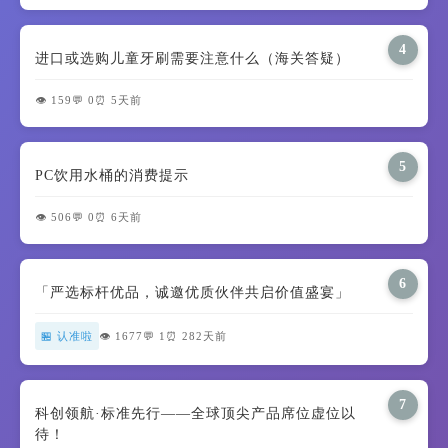
4
进口或选购儿童牙刷需要注意什么（海关答疑）
👁️ 159
💬 0
⏰ 5天前
5
PC饮用水桶的消费提示
👁️ 506
💬 0
⏰ 6天前
6
「严选标杆优品，诚邀优质伙伴共启价值盛宴」
🏪 认准啦
👁️ 1677
💬 1
⏰ 282天前
7
科创领航·标准先行——全球顶尖产品席位虚位以
待！