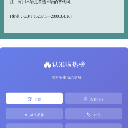
注：许用术语是首选术语的替代词。
[来源：GB/T 15237.1—2000,3.4,16]
🔥
认准啦热榜
— 实时标准动态信息
🏆
💬
全部
金标社区
⭐
🏷️
标准品牌
好价