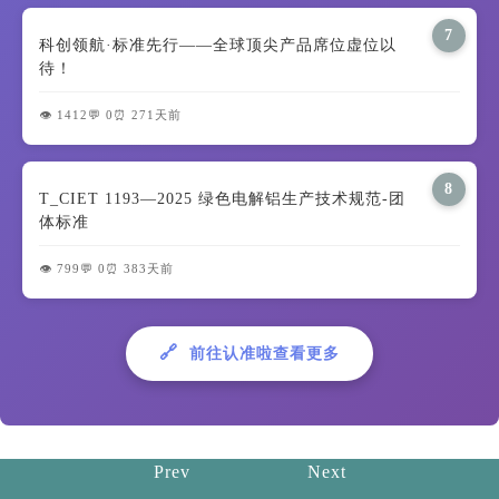
7
科创领航·标准先行——全球顶尖产品席位虚位以
待！
👁️ 1412
💬 0
⏰ 271天前
8
T_CIET 1193—2025 绿色电解铝生产技术规范-团
体标准
👁️ 799
💬 0
⏰ 383天前
🔗
前往认准啦查看更多
Prev
Next