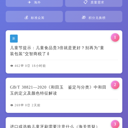
✈️
📋
海外
质量需求
💰
🎁
标准众筹
积分兑换榜
1
新
儿童节提示：儿童食品贵3倍就是更好？别再为“童
装包装”交智商税了🍼
👁️ 462
💬 0
⏰ 18小时前
2
GB/T 38821—2020《和田玉 鉴定与分类》中和田
玉的定义及颜色特征解读
👁️ 269
💬 0
⏰ 2天前
3
进口或选购儿童牙刷需要注意什么（海关答疑）