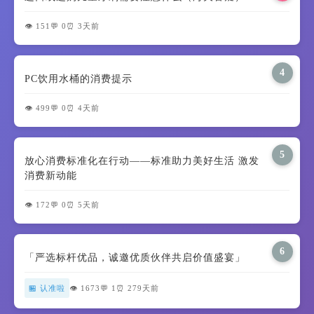
👁️ 151
💬 0
⏰ 3天前
4
PC饮用水桶的消费提示
👁️ 499
💬 0
⏰ 4天前
5
放心消费标准化在行动——标准助力美好生活 激发
消费新动能
👁️ 172
💬 0
⏰ 5天前
6
「严选标杆优品，诚邀优质伙伴共启价值盛宴」
🏪 认准啦
👁️ 1673
💬 1
⏰ 279天前