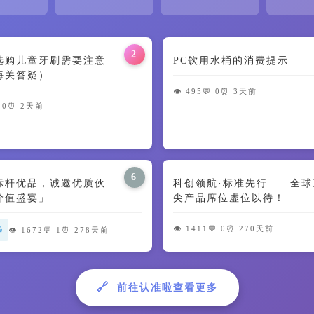
2
选购儿童牙刷需要注意
PC饮用水桶的消费提示
海关答疑）
👁️ 495
💬 0
⏰ 3天前
 0
⏰ 2天前
6
标杆优品，诚邀优质伙
科创领航·标准先行——全球
价值盛宴」
尖产品席位虚位以待！
👁️ 1411
💬 0
⏰ 270天前
啦
👁️ 1672
💬 1
⏰ 278天前
🔗
前往认准啦查看更多