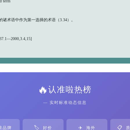
 term
）的诸术语中作为第一选择的术语（3.34）。
.1—2000,3.4,15]
🔥
认准啦热榜
— 实时标准动态信息
🏷️
✈️
📋
准品牌
好价
海外
质