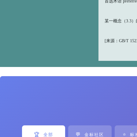
首选术语 preferred
某一概念（3.3
[来源：GB/T 15237
🏆
💬
⭐
全部
金标社区
标