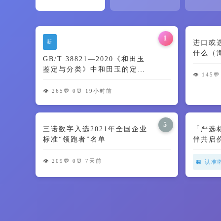
1
新
进口或
什么（
GB/T 38821—2020《和田玉
鉴定与分类》中和田玉的定义
👁️ 145
💬
及颜色特征解读
👁️ 265
💬 0
⏰ 19小时前
5
三诺数字入选2021年全国企业
「严选
标准“领跑者”名单
伴共启
👁️ 209
💬 0
⏰ 7天前
🏪 认准