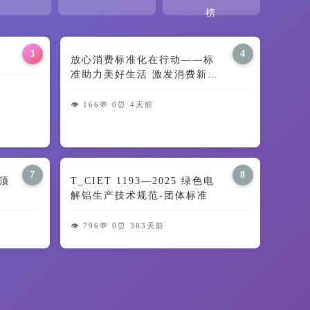
榜
3
4
放心消费标准化在行动——标
准助力美好生活 激发消费新动
能
👁️ 166
💬 0
⏰ 4天前
7
8
顶
T_CIET 1193—2025 绿色电
解铝生产技术规范-团体标准
👁️ 796
💬 0
⏰ 383天前