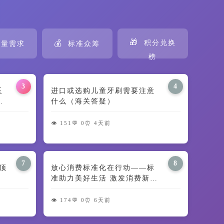
🎁
💰
积分兑换
量需求
标准众筹
榜
3
4
田玉
进口或选购儿童牙刷需要注意
义
什么（海关答疑）
👁️ 151
💬 0
⏰ 4天前
7
8
顶
放心消费标准化在行动——标
准助力美好生活 激发消费新动
能
👁️ 174
💬 0
⏰ 6天前