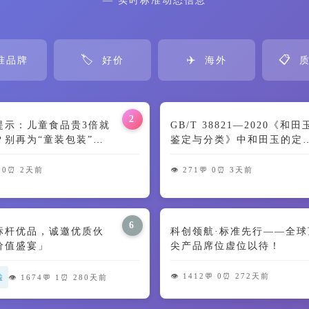
— 实时标准动态信息
🏷️
✈️
📋
准品牌
好价
海外
质
2
提示：儿童食品贵3倍就
GB/T 38821—2020《和
？别再为“童装包装”交
鉴定与分类》中和田玉的定
🍼
及颜色特征解读
 0
⏰ 2天前
👁️ 271
💬 0
⏰ 3天前
6
标杆优品，诚邀优质伙
科创领航·标准先行——全球
价值盛宴」
尖产品席位虚位以待！
👁️ 1412
💬 0
⏰ 272天前
啦
👁️ 1674
💬 1
⏰ 280天前