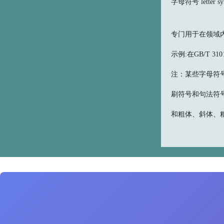
字母符号 letter sy
专门用于在领域内
示例:在GB/T 
注：某些字母符
刷符号和句法符
和粗体、斜体、