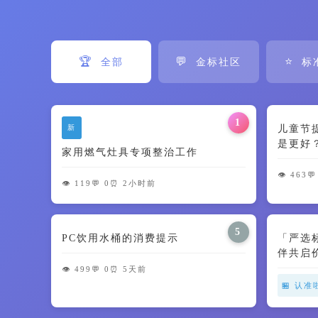
🏆
💬
⭐
全部
金标社区
标
1
新
儿童节
是更好
家用燃气灶具专项整治工作
智商税了
👁️ 463
💬
👁️ 119
💬 0
⏰ 2小时前
5
PC饮用水桶的消费提示
「严选
伴共启
👁️ 499
💬 0
⏰ 5天前
🏪 认准