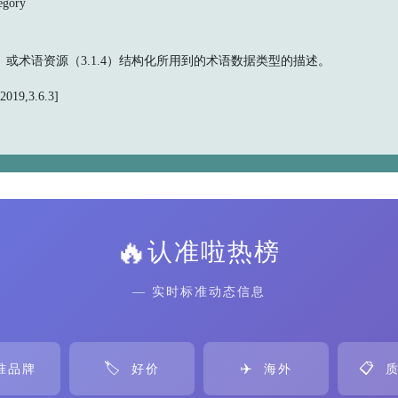
gory
.2）或术语资源（3.1.4）结构化所用到的术语数据类型的描述。
019,3.6.3]
🔥
认准啦热榜
— 实时标准动态信息
🏷️
✈️
📋
准品牌
好价
海外
质