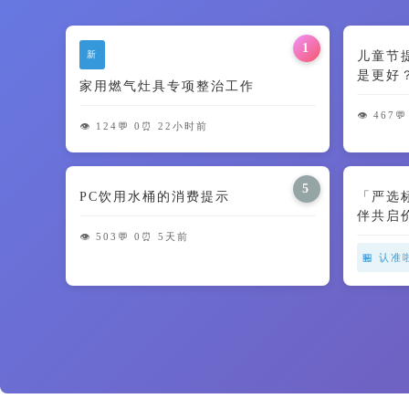
1
新
儿童节
是更好
家用燃气灶具专项整治工作
智商税了
👁️ 467
💬
👁️ 124
💬 0
⏰ 22小时前
5
PC饮用水桶的消费提示
「严选
伴共启
👁️ 503
💬 0
⏰ 5天前
🏪 认准