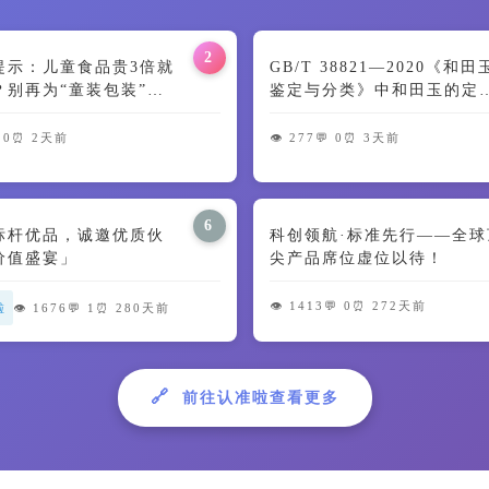
2
提示：儿童食品贵3倍就
GB/T 38821—2020《和
？别再为“童装包装”交
鉴定与分类》中和田玉的定
🍼
及颜色特征解读
 0
⏰ 2天前
👁️ 277
💬 0
⏰ 3天前
6
标杆优品，诚邀优质伙
科创领航·标准先行——全球
价值盛宴」
尖产品席位虚位以待！
👁️ 1413
💬 0
⏰ 272天前
啦
👁️ 1676
💬 1
⏰ 280天前
🔗
前往认准啦查看更多