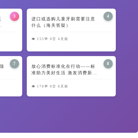
3
4
田玉
进口或选购儿童牙刷需要注意
义
什么（海关答疑）
👁️ 155
💬 0
⏰ 4天前
7
8
顶
放心消费标准化在行动——标
准助力美好生活 激发消费新动
能
👁️ 176
💬 0
⏰ 6天前