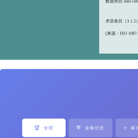
数据类目 data cate
术语条目（3.1
[来源：ISO 1087:2
🏆
💬
⭐
全部
金标社区
标