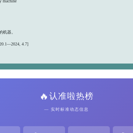
 machine
）的机器。
.1—2024, 4.7]
🔥
认准啦热榜
— 实时标准动态信息