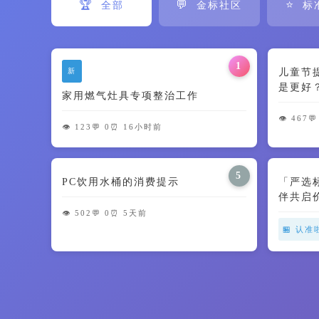
🏆
💬
⭐
全部
金标社区
标
1
新
儿童节
是更好
家用燃气灶具专项整治工作
智商税了
👁️ 467
💬
👁️ 123
💬 0
⏰ 16小时前
5
PC饮用水桶的消费提示
「严选
伴共启
👁️ 502
💬 0
⏰ 5天前
🏪 认准