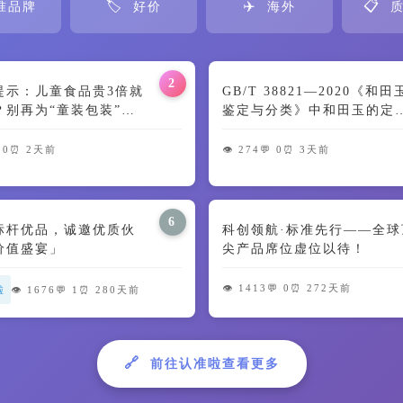
🏷️
✈️
📋
准品牌
好价
海外
质
2
提示：儿童食品贵3倍就
GB/T 38821—2020《和
？别再为“童装包装”交
鉴定与分类》中和田玉的定
🍼
及颜色特征解读
 0
⏰ 2天前
👁️ 274
💬 0
⏰ 3天前
6
标杆优品，诚邀优质伙
科创领航·标准先行——全球
价值盛宴」
尖产品席位虚位以待！
👁️ 1413
💬 0
⏰ 272天前
啦
👁️ 1676
💬 1
⏰ 280天前
🔗
前往认准啦查看更多