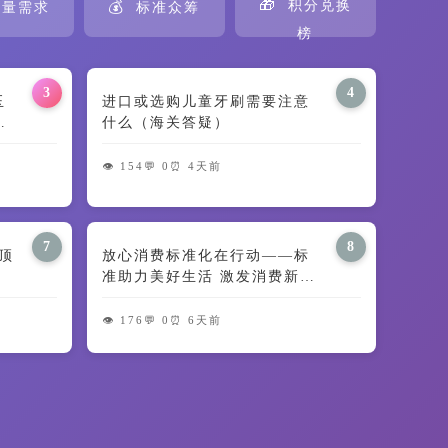
🎁
💰
积分兑换
量需求
标准众筹
榜
3
4
田玉
进口或选购儿童牙刷需要注意
义
什么（海关答疑）
👁️ 154
💬 0
⏰ 4天前
7
8
顶
放心消费标准化在行动——标
准助力美好生活 激发消费新动
能
👁️ 176
💬 0
⏰ 6天前