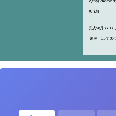
刺绣机 embroidery
绣花机
完成刺绣（4.1
[来源：GB/T 30420