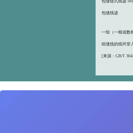
包缝链式线迹 overedg
包缝线迹
一组（一根或数
组缝线的线环穿
[来源：GB/T 30420