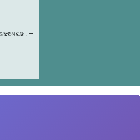
包绕缝料边缘，一