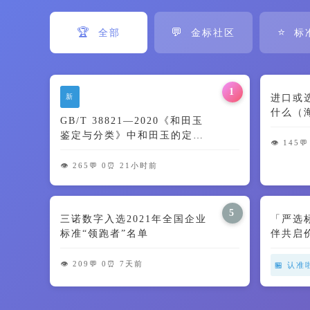
🏆
💬
⭐
全部
金标社区
标
1
新
进口或
什么（
GB/T 38821—2020《和田玉
鉴定与分类》中和田玉的定义
👁️ 145
💬
及颜色特征解读
👁️ 265
💬 0
⏰ 21小时前
5
三诺数字入选2021年全国企业
「严选
标准“领跑者”名单
伴共启
👁️ 209
💬 0
⏰ 7天前
🏪 认准