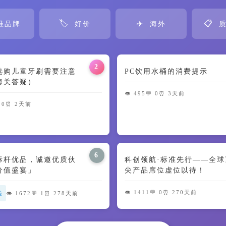
🏷️
✈️
📋
准品牌
好价
海外
质
2
选购儿童牙刷需要注意
PC饮用水桶的消费提示
海关答疑）
👁️ 495
💬 0
⏰ 3天前
 0
⏰ 2天前
6
标杆优品，诚邀优质伙
科创领航·标准先行——全球
价值盛宴」
尖产品席位虚位以待！
👁️ 1411
💬 0
⏰ 270天前
啦
👁️ 1672
💬 1
⏰ 278天前