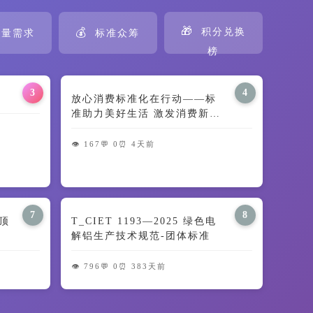
🎁
💰
积分兑换
量需求
标准众筹
榜
3
4
放心消费标准化在行动——标
准助力美好生活 激发消费新动
能
👁️ 167
💬 0
⏰ 4天前
7
8
顶
T_CIET 1193—2025 绿色电
解铝生产技术规范-团体标准
👁️ 796
💬 0
⏰ 383天前