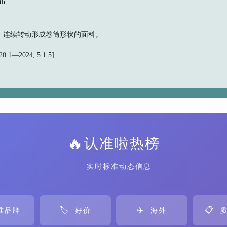
th
，连续转动形成卷筒形状的面料。
.1—2024, 5.1.5]
🔥
认准啦热榜
— 实时标准动态信息
🏷️
✈️
📋
准品牌
好价
海外
质