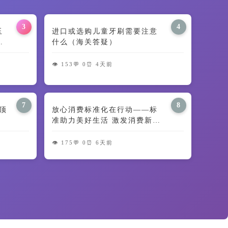
3
4
田玉
进口或选购儿童牙刷需要注意
义
什么（海关答疑）
👁️ 153
💬 0
⏰ 4天前
7
8
顶
放心消费标准化在行动——标
准助力美好生活 激发消费新动
能
👁️ 175
💬 0
⏰ 6天前