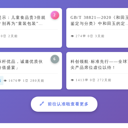
2
提示：儿童食品贵3倍就
GB/T 38821—2020《和
？别再为“童装包装”交
鉴定与分类》中和田玉的定
🍼
及颜色特征解读
 0
⏰ 2天前
👁️ 274
💬 0
⏰ 3天前
6
标杆优品，诚邀优质伙
科创领航·标准先行——全球
价值盛宴」
尖产品席位虚位以待！
👁️ 1413
💬 0
⏰ 272天前
啦
👁️ 1676
💬 1
⏰ 280天前
🔗
前往认准啦查看更多