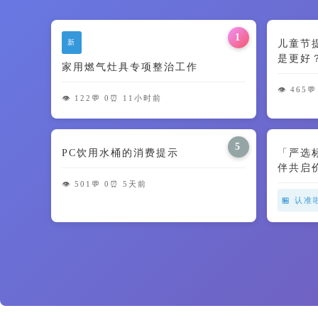
1
新
儿童节
是更好
家用燃气灶具专项整治工作
智商税了
👁️ 465
💬
👁️ 122
💬 0
⏰ 11小时前
5
PC饮用水桶的消费提示
「严选
伴共启
👁️ 501
💬 0
⏰ 5天前
🏪 认准