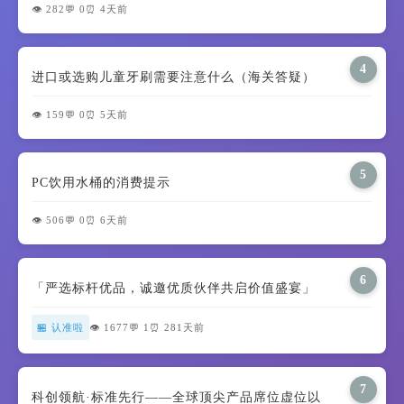
👁️ 282
💬 0
⏰ 4天前
4
进口或选购儿童牙刷需要注意什么（海关答疑）
👁️ 159
💬 0
⏰ 5天前
5
PC饮用水桶的消费提示
👁️ 506
💬 0
⏰ 6天前
6
「严选标杆优品，诚邀优质伙伴共启价值盛宴」
🏪 认准啦
👁️ 1677
💬 1
⏰ 281天前
7
科创领航·标准先行——全球顶尖产品席位虚位以