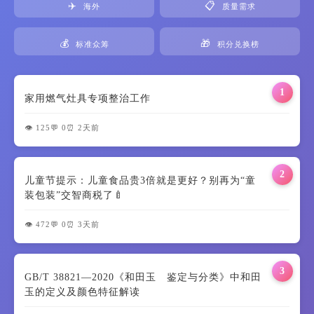
✈️
📋
海外
质量需求
💰
🎁
标准众筹
积分兑换榜
1
家用燃气灶具专项整治工作
👁️ 125
💬 0
⏰ 2天前
2
儿童节提示：儿童食品贵3倍就是更好？别再为“童
装包装”交智商税了🍼
👁️ 472
💬 0
⏰ 3天前
3
GB/T 38821—2020《和田玉 鉴定与分类》中和田
玉的定义及颜色特征解读