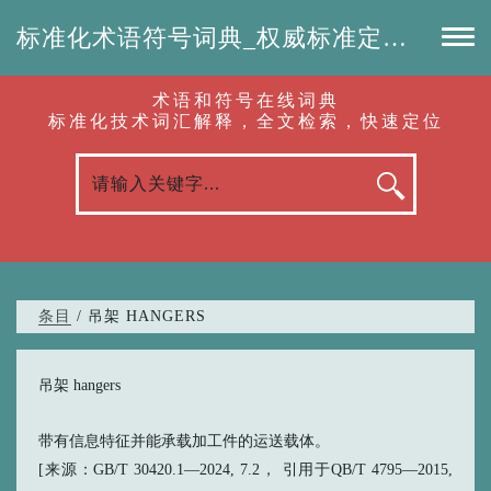
标准化术语符号词典_权威标准定义_专业词汇查询-认准啦（RenZhunLa.com）
术语和符号在线词典
标准化技术词汇解释，全文检索，快速定位
条目
/ 吊架 HANGERS
吊架 hangers
带有信息特征并能承载加工件的运送载体。
[来源：GB/T 30420.1—2024, 7.2， 引用于QB/T 4795—2015,