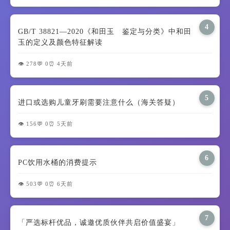
4
GB/T 38821—2020《和田玉 鉴定与分类》中和田
玉的定义及颜色特征解读
👁️ 278
💬 0
⏰ 4天前
5
进口或选购儿童牙刷需要注意什么（海关答疑）
👁️ 156
💬 0
⏰ 5天前
6
PC饮用水桶的消费提示
👁️ 503
💬 0
⏰ 6天前
7
「严选标杆优品，诚邀优质伙伴共启价值盛宴」