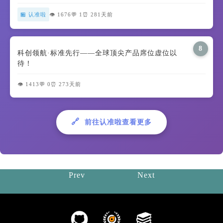
🏪 认准啦
👁️ 1676
💬 1
⏰ 281天前
8
科创领航·标准先行——全球顶尖产品席位虚位以
待！
👁️ 1413
💬 0
⏰ 273天前
🔗
前往认准啦查看更多
Prev
Next