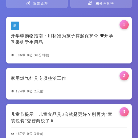
💰
🎁
标准众筹
积分兑换榜
1
新
开学季购物指南：用标准为孩子撑起保护伞 🛡️开学
季采购学生用品
👁️ 506
💬 0
⏰ 30分钟前
2
家用燃气灶具专项整治工作
👁️ 124
💬 0
⏰ 2天前
3
儿童节提示：儿童食品贵3倍就是更好？别再为“童
装包装”交智商税了🍼
👁️ 467
💬 0
⏰ 3天前