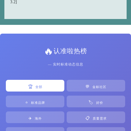
3.2]
🔥
认准啦热榜
— 实时标准动态信息
🏆
💬
全部
金标社区
⭐
🏷️
标准品牌
好价
✈️
📋
海外
质量需求