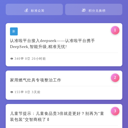
💰
🎁
标准众筹
积分兑换榜
1
新
认准啦平台接入deepseek——认准啦平台携手
DeepSeek,智能升级,精准无忧!
👁️ 340
💬 0
⏰ 20小时前
2
家用燃气灶具专项整治工作
👁️ 155
💬 0
⏰ 3天前
3
儿童节提示：儿童食品贵3倍就是更好？别再为“童
装包装”交智商税了🍼