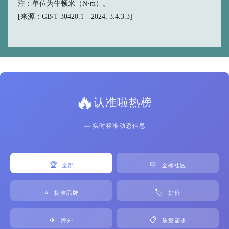
注：单位为牛顿米（N·m）。
[来源：GB/T 30420.1—2024, 3.4.3.3]
🔥
认准啦热榜
— 实时标准动态信息
🏆
💬
全部
金标社区
⭐
🏷️
标准品牌
好价
✈️
📋
海外
质量需求