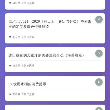
👁️ 505
💬 0
⏰ 4天前
4
GB/T 38821—2020《和田玉 鉴定与分类》中和田
玉的定义及颜色特征解读
👁️ 312
💬 0
⏰ 5天前
5
进口或选购儿童牙刷需要注意什么（海关答疑）
👁️ 183
💬 0
⏰ 6天前
6
PC饮用水桶的消费提示
👁️ 532
💬 0
⏰ 7天前