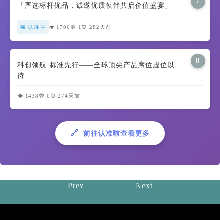
7
「严选标杆优品，诚邀优质伙伴共启价值盛宴」
🏪 认准啦
👁️ 1706
💬 1
⏰ 282天前
8
科创领航·标准先行——全球顶尖产品席位虚位以
待！
👁️ 1438
💬 0
⏰ 274天前
🔗
前往认准啦查看更多
Prev
Next