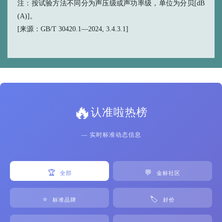
注：按试验方法不同分为声压级或声功率级，单位为分贝[dB
(A)]。
[来源：GB/T 30420.1—2024, 3.4.3.1]
🔥
认准啦热榜
— 实时标准动态信息
🏆
💬
全部
金标社区
⭐
🏷️
标准品牌
好价