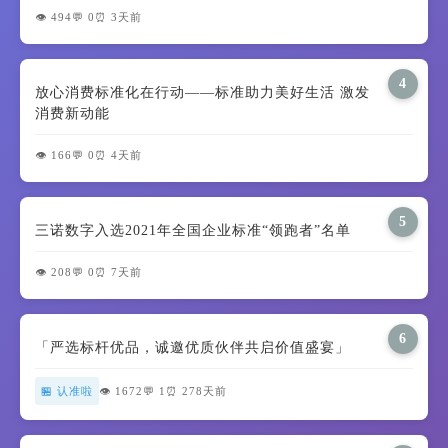
👁️ 494
💬 0
⏰ 3天前
4
放心消费标准化在行动——标准助力美好生活 激发
消费新动能
👁️ 166
💬 0
⏰ 4天前
5
三诺数字入选2021年全国企业标准“领跑者”名单
👁️ 208
💬 0
⏰ 7天前
6
「严选标杆优品，诚邀优质伙伴共启价值盛宴」
🏪 认准啦
👁️ 1672
💬 1
⏰ 278天前