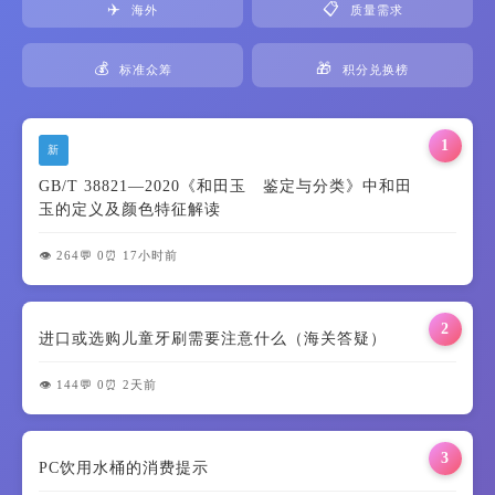
✈️
📋
海外
质量需求
💰
🎁
标准众筹
积分兑换榜
1
新
GB/T 38821—2020《和田玉 鉴定与分类》中和田
玉的定义及颜色特征解读
👁️ 264
💬 0
⏰ 17小时前
2
进口或选购儿童牙刷需要注意什么（海关答疑）
👁️ 144
💬 0
⏰ 2天前
3
PC饮用水桶的消费提示