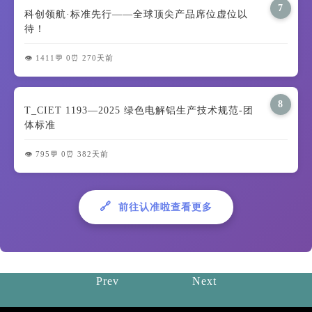
7
科创领航·标准先行——全球顶尖产品席位虚位以
待！
👁️ 1411
💬 0
⏰ 270天前
8
T_CIET 1193—2025 绿色电解铝生产技术规范-团
体标准
👁️ 795
💬 0
⏰ 382天前
🔗
前往认准啦查看更多
Prev
Next