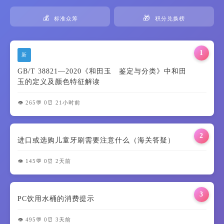
💰
🎁
标准众筹
积分兑换榜
1
新
GB/T 38821—2020《和田玉 鉴定与分类》中和田
玉的定义及颜色特征解读
👁️ 265
💬 0
⏰ 21小时前
2
进口或选购儿童牙刷需要注意什么（海关答疑）
👁️ 145
💬 0
⏰ 2天前
3
PC饮用水桶的消费提示
👁️ 495
💬 0
⏰ 3天前