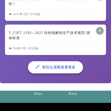
待！
👁️ 1411
💬 0
⏰ 270天前
8
T_CIET 1193—2025 绿色电解铝生产技术规范-团
体标准
👁️ 796
💬 0
⏰ 383天前
🔗
前往认准啦查看更多
Prev
Next