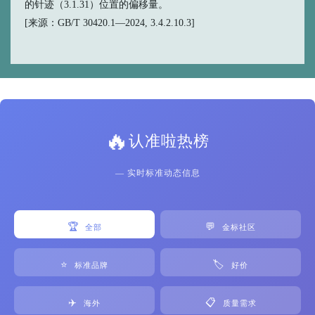
的针迹（3.1.31）位置的偏移量。
[来源：GB/T 30420.1—2024, 3.4.2.10.3]
🔥
认准啦热榜
— 实时标准动态信息
🏆
💬
全部
金标社区
⭐
🏷️
标准品牌
好价
✈️
📋
海外
质量需求