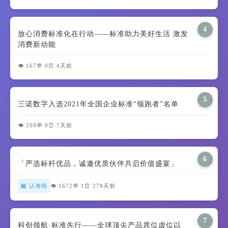
4
放心消费标准化在行动——标准助力美好生活 激发
消费新动能
👁️ 167
💬 0
⏰ 4天前
5
三诺数字入选2021年全国企业标准“领跑者”名单
👁️ 209
💬 0
⏰ 7天前
6
「严选标杆优品，诚邀优质伙伴共启价值盛宴」
🏪 认准啦
👁️ 1672
💬 1
⏰ 278天前
7
科创领航·标准先行——全球顶尖产品席位虚位以