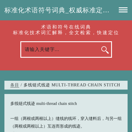
标准化术语符号词典_权威标准定义_专业词汇查询-认准啦（RenZhunLa.com）
术语和符号在线词典
标准化技术词汇解释，全文检索，快速定位
条目
/ 多线链式线迹 MULTI-THREAD CHAIN STITCH
多线链式线迹 multi-thread chain stitch
一组（两根或两根以上）缝线的线环，穿入缝料后，与另一组
（两根或两根以上）互连而形成的线迹。