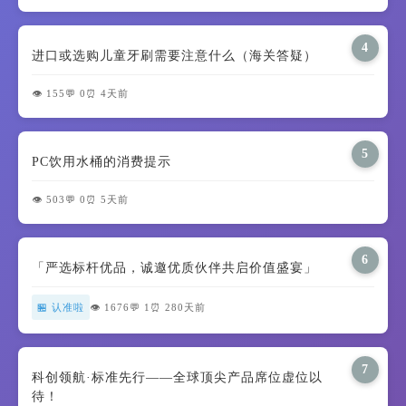
4
进口或选购儿童牙刷需要注意什么（海关答疑）
👁️ 155
💬 0
⏰ 4天前
5
PC饮用水桶的消费提示
👁️ 503
💬 0
⏰ 5天前
6
「严选标杆优品，诚邀优质伙伴共启价值盛宴」
🏪 认准啦
👁️ 1676
💬 1
⏰ 280天前
7
科创领航·标准先行——全球顶尖产品席位虚位以
待！