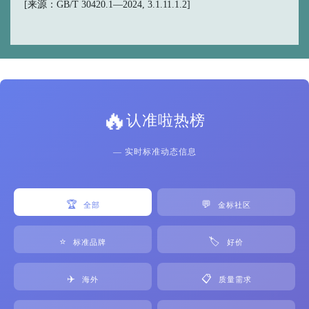
[来源：GB/T 30420.1—2024, 3.1.11.1.2]
🔥
认准啦热榜
— 实时标准动态信息
🏆
💬
全部
金标社区
⭐
🏷️
标准品牌
好价
✈️
📋
海外
质量需求