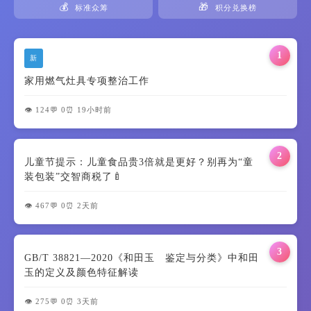
💰
🎁
标准众筹
积分兑换榜
1
新
家用燃气灶具专项整治工作
👁️ 124
💬 0
⏰ 19小时前
2
儿童节提示：儿童食品贵3倍就是更好？别再为“童
装包装”交智商税了🍼
👁️ 467
💬 0
⏰ 2天前
3
GB/T 38821—2020《和田玉 鉴定与分类》中和田
玉的定义及颜色特征解读
👁️ 275
💬 0
⏰ 3天前