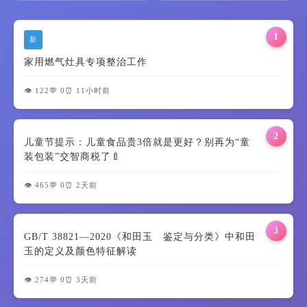
1
新
家用燃气灶具专项整治工作
👁️ 122
💬 0
⏰ 11小时前
2
儿童节提示：儿童食品贵3倍就是更好？别再为“童
装包装”交智商税了🍼
👁️ 465
💬 0
⏰ 2天前
3
GB/T 38821—2020《和田玉 鉴定与分类》中和田
玉的定义及颜色特征解读
👁️ 274
💬 0
⏰ 3天前