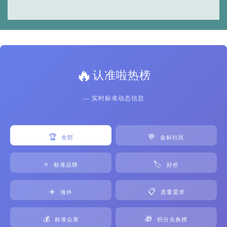
🔥
认准啦热榜
— 实时标准动态信息
🏆
💬
全部
金标社区
⭐
🏷️
标准品牌
好价
✈️
📋
海外
质量需求
💰
🎁
标准众筹
积分兑换榜