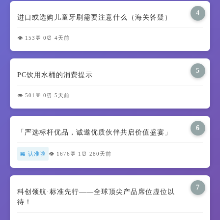
4
进口或选购儿童牙刷需要注意什么（海关答疑）
👁️ 153
💬 0
⏰ 4天前
5
PC饮用水桶的消费提示
👁️ 501
💬 0
⏰ 5天前
6
「严选标杆优品，诚邀优质伙伴共启价值盛宴」
🏪 认准啦
👁️ 1676
💬 1
⏰ 280天前
7
科创领航·标准先行——全球顶尖产品席位虚位以
待！