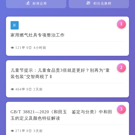
💰
🎁
标准众筹
积分兑换榜
1
新
家用燃气灶具专项整治工作
👁️ 121
💬 0
⏰ 4小时前
2
儿童节提示：儿童食品贵3倍就是更好？别再为“童
装包装”交智商税了🍼
👁️ 464
💬 0
⏰ 2天前
3
GB/T 38821—2020《和田玉 鉴定与分类》中和田
玉的定义及颜色特征解读
👁️ 271
💬 0
⏰ 3天前