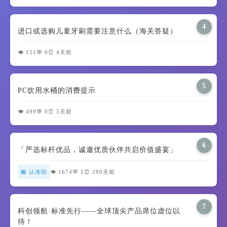
4
进口或选购儿童牙刷需要注意什么（海关答疑）
👁️ 151
💬 0
⏰ 4天前
5
PC饮用水桶的消费提示
👁️ 499
💬 0
⏰ 5天前
6
「严选标杆优品，诚邀优质伙伴共启价值盛宴」
🏪 认准啦
👁️ 1674
💬 1
⏰ 280天前
7
科创领航·标准先行——全球顶尖产品席位虚位以
待！