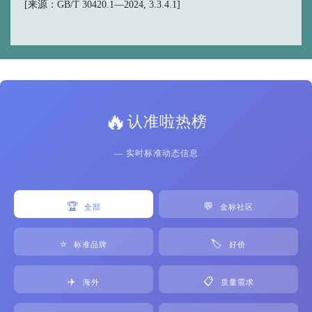
[来源：GB/T 30420.1—2024, 3.3.4.1]
🔥
认准啦热榜
— 实时标准动态信息
🏆
💬
全部
金标社区
⭐
🏷️
标准品牌
好价
✈️
📋
海外
质量需求