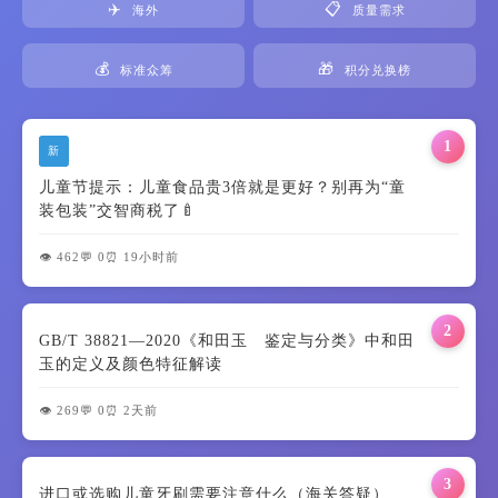
✈️
📋
海外
质量需求
💰
🎁
标准众筹
积分兑换榜
1
新
儿童节提示：儿童食品贵3倍就是更好？别再为“童
装包装”交智商税了🍼
👁️ 462
💬 0
⏰ 19小时前
2
GB/T 38821—2020《和田玉 鉴定与分类》中和田
玉的定义及颜色特征解读
👁️ 269
💬 0
⏰ 2天前
3
进口或选购儿童牙刷需要注意什么（海关答疑）