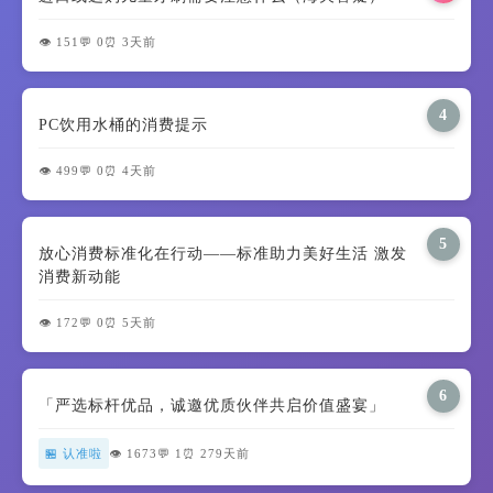
👁️ 151
💬 0
⏰ 3天前
4
PC饮用水桶的消费提示
👁️ 499
💬 0
⏰ 4天前
5
放心消费标准化在行动——标准助力美好生活 激发
消费新动能
👁️ 172
💬 0
⏰ 5天前
6
「严选标杆优品，诚邀优质伙伴共启价值盛宴」
🏪 认准啦
👁️ 1673
💬 1
⏰ 279天前