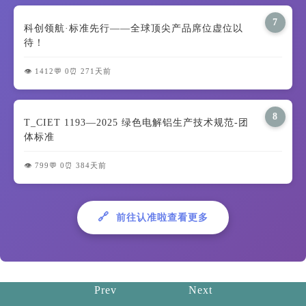
7
科创领航·标准先行——全球顶尖产品席位虚位以
待！
👁️ 1412
💬 0
⏰ 271天前
8
T_CIET 1193—2025 绿色电解铝生产技术规范-团
体标准
👁️ 799
💬 0
⏰ 384天前
🔗
前往认准啦查看更多
Prev
Next