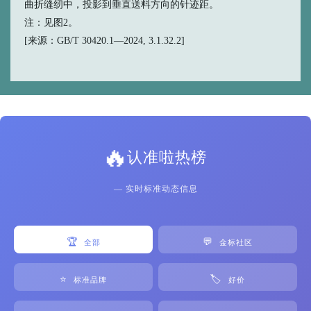
曲折缝纫中，投影到垂直送料方向的针迹距。
注：见图2。
[来源：GB/T 30420.1—2024, 3.1.32.2]
🔥
认准啦热榜
— 实时标准动态信息
🏆
💬
全部
金标社区
⭐
🏷️
标准品牌
好价