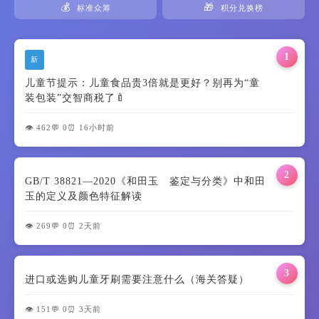
💰
🎁
标准众筹
积分兑换榜
1
新
儿童节提示：儿童食品贵3倍就是更好？别再为“童
装包装”交智商税了🍼
👁️ 462
💬 0
⏰ 16小时前
2
GB/T 38821—2020《和田玉 鉴定与分类》中和田
玉的定义及颜色特征解读
👁️ 269
💬 0
⏰ 2天前
3
进口或选购儿童牙刷需要注意什么（海关答疑）
👁️ 151
💬 0
⏰ 3天前