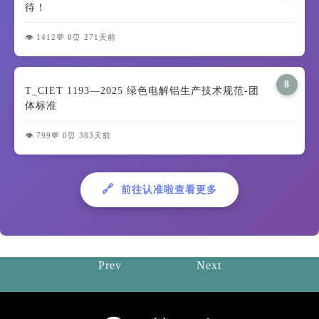
待！
👁️ 1412
💬 0
⏰ 271天前
8
T_CIET 1193—2025 绿色电解铝生产技术规范-团
体标准
👁️ 799
💬 0
⏰ 383天前
🔗
前往认准啦查看更多
Prev
Next