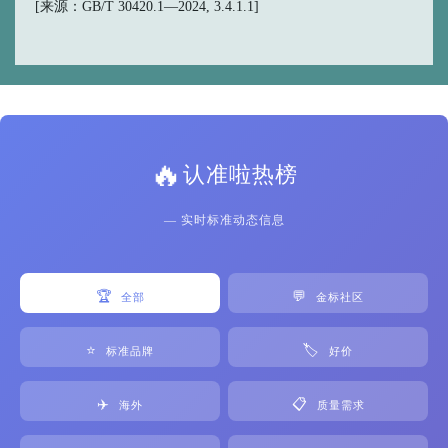
[来源：GB/T 30420.1—2024, 3.4.1.1]
🔥
认准啦热榜
— 实时标准动态信息
🏆
💬
全部
金标社区
⭐
🏷️
标准品牌
好价
✈️
📋
海外
质量需求