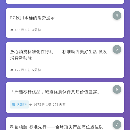
4
PC饮用水桶的消费提示
👁️ 499
💬 0
⏰ 4天前
5
放心消费标准化在行动——标准助力美好生活 激发
消费新动能
👁️ 172
💬 0
⏰ 5天前
6
「严选标杆优品，诚邀优质伙伴共启价值盛宴」
🏪 认准啦
👁️ 1673
💬 1
⏰ 279天前
7
科创领航·标准先行——全球顶尖产品席位虚位以