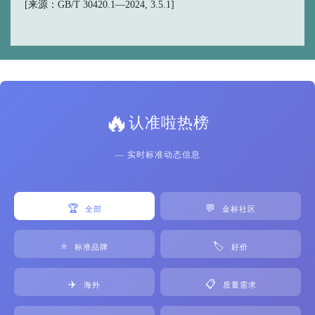
[来源：GB/T 30420.1—2024, 3.5.1]
🔥
认准啦热榜
— 实时标准动态信息
🏆
💬
全部
金标社区
⭐
🏷️
标准品牌
好价
✈️
📋
海外
质量需求