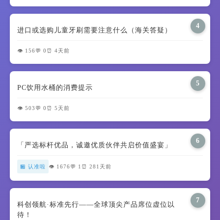
4
进口或选购儿童牙刷需要注意什么（海关答疑）
👁️ 156
💬 0
⏰ 4天前
5
PC饮用水桶的消费提示
👁️ 503
💬 0
⏰ 5天前
6
「严选标杆优品，诚邀优质伙伴共启价值盛宴」
🏪 认准啦
👁️ 1676
💬 1
⏰ 281天前
7
科创领航·标准先行——全球顶尖产品席位虚位以
待！