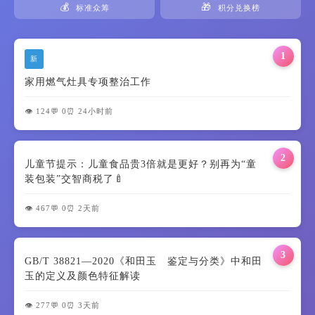
💰
🎁
标准众筹
积分兑换榜
1
新
家用燃气灶具专项整治工作
👁️ 124
💬 0
⏰ 24小时前
2
儿童节提示：儿童食品贵3倍就是更好？别再为“童
装包装”交智商税了🍼
👁️ 467
💬 0
⏰ 2天前
3
GB/T 38821—2020《和田玉 鉴定与分类》中和田
玉的定义及颜色特征解读
👁️ 277
💬 0
⏰ 3天前