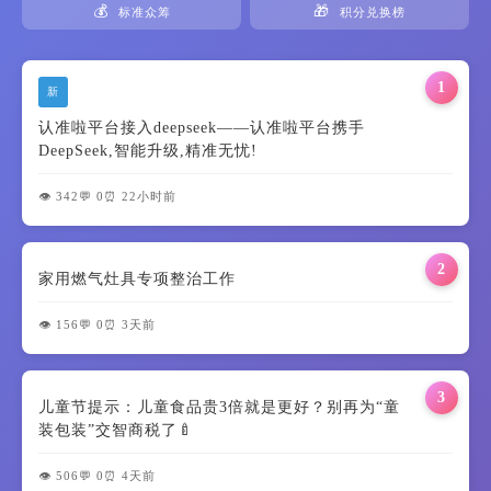
💰
🎁
标准众筹
积分兑换榜
1
新
认准啦平台接入deepseek——认准啦平台携手
DeepSeek,智能升级,精准无忧!
👁️ 342
💬 0
⏰ 22小时前
2
家用燃气灶具专项整治工作
👁️ 156
💬 0
⏰ 3天前
3
儿童节提示：儿童食品贵3倍就是更好？别再为“童
装包装”交智商税了🍼
👁️ 506
💬 0
⏰ 4天前