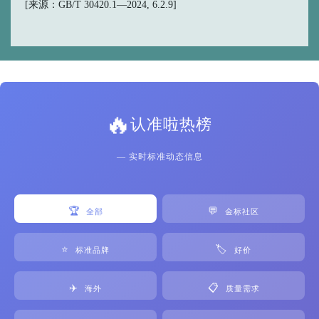
[来源：GB/T 30420.1—2024, 6.2.9]
🔥
认准啦热榜
— 实时标准动态信息
🏆
💬
全部
金标社区
⭐
🏷️
标准品牌
好价
✈️
📋
海外
质量需求