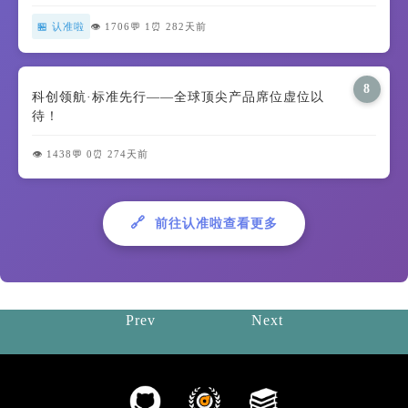
🏪 认准啦
👁️ 1706
💬 1
⏰ 282天前
8
科创领航·标准先行——全球顶尖产品席位虚位以
待！
👁️ 1438
💬 0
⏰ 274天前
🔗
前往认准啦查看更多
Prev
Next