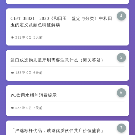
4
GB/T 38821—2020《和田玉 鉴定与分类》中和田
玉的定义及颜色特征解读
👁️ 312
💬 0
⏰ 5天前
5
进口或选购儿童牙刷需要注意什么（海关答疑）
👁️ 183
💬 0
⏰ 6天前
6
PC饮用水桶的消费提示
👁️ 533
💬 0
⏰ 7天前
7
「严选标杆优品，诚邀优质伙伴共启价值盛宴」