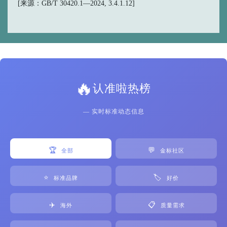
[来源：GB/T 30420.1—2024, 3.4.1.12]
🔥
认准啦热榜
— 实时标准动态信息
🏆
💬
全部
金标社区
⭐
🏷️
标准品牌
好价
✈️
📋
海外
质量需求