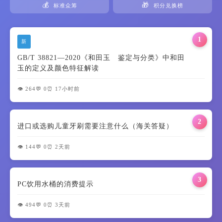
💰
🎁
标准众筹
积分兑换榜
1
新
GB/T 38821—2020《和田玉 鉴定与分类》中和田
玉的定义及颜色特征解读
👁️ 264
💬 0
⏰ 17小时前
2
进口或选购儿童牙刷需要注意什么（海关答疑）
👁️ 144
💬 0
⏰ 2天前
3
PC饮用水桶的消费提示
👁️ 494
💬 0
⏰ 3天前