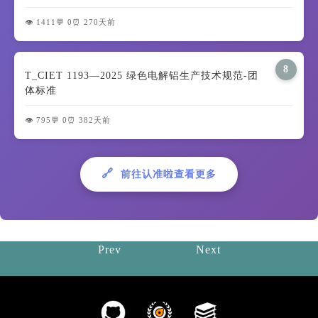
👁️ 1411
💬 0
⏰ 270天前
8
T_CIET 1193—2025 绿色电解铝生产技术规范-团
体标准
👁️ 795
💬 0
⏰ 382天前
🔗
前往认准啦查看更多
Prev
Next