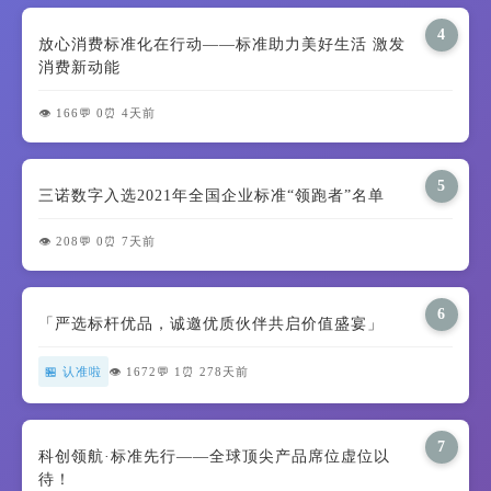
4
放心消费标准化在行动——标准助力美好生活 激发
消费新动能
👁️ 166
💬 0
⏰ 4天前
5
三诺数字入选2021年全国企业标准“领跑者”名单
👁️ 208
💬 0
⏰ 7天前
6
「严选标杆优品，诚邀优质伙伴共启价值盛宴」
🏪 认准啦
👁️ 1672
💬 1
⏰ 278天前
7
科创领航·标准先行——全球顶尖产品席位虚位以
待！