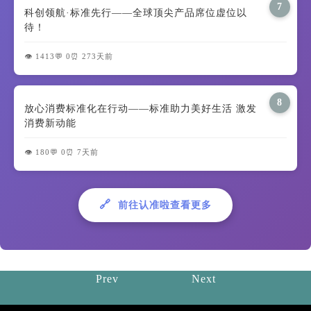
7
科创领航·标准先行——全球顶尖产品席位虚位以
待！
👁️ 1413
💬 0
⏰ 273天前
8
放心消费标准化在行动——标准助力美好生活 激发
消费新动能
👁️ 180
💬 0
⏰ 7天前
🔗
前往认准啦查看更多
Prev
Next