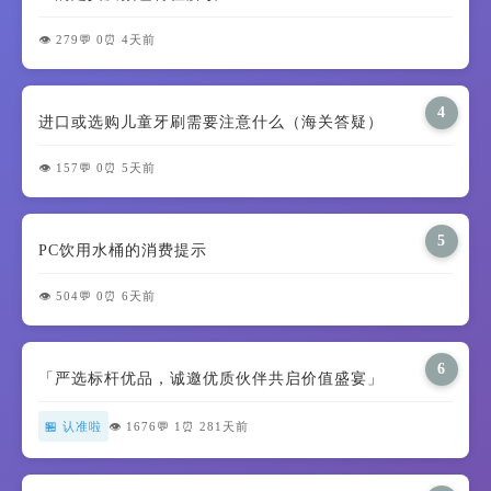
👁️ 279
💬 0
⏰ 4天前
4
进口或选购儿童牙刷需要注意什么（海关答疑）
👁️ 157
💬 0
⏰ 5天前
5
PC饮用水桶的消费提示
👁️ 504
💬 0
⏰ 6天前
6
「严选标杆优品，诚邀优质伙伴共启价值盛宴」
🏪 认准啦
👁️ 1676
💬 1
⏰ 281天前