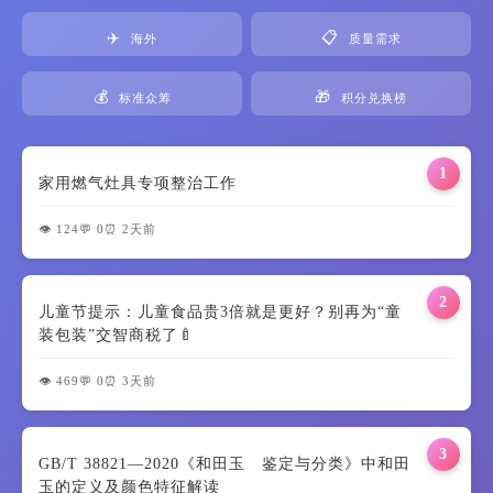
✈️
📋
海外
质量需求
💰
🎁
标准众筹
积分兑换榜
1
家用燃气灶具专项整治工作
👁️ 124
💬 0
⏰ 2天前
2
儿童节提示：儿童食品贵3倍就是更好？别再为“童
装包装”交智商税了🍼
👁️ 469
💬 0
⏰ 3天前
3
GB/T 38821—2020《和田玉 鉴定与分类》中和田
玉的定义及颜色特征解读