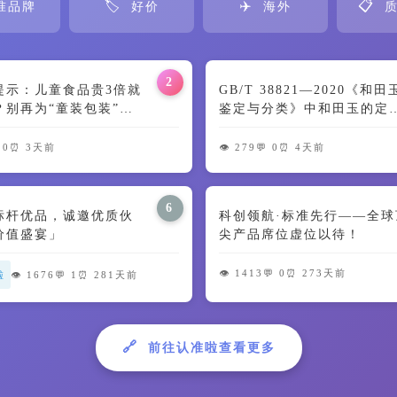
🏷️
✈️
📋
准品牌
好价
海外
质
2
提示：儿童食品贵3倍就
GB/T 38821—2020《和
？别再为“童装包装”交
鉴定与分类》中和田玉的定
🍼
及颜色特征解读
 0
⏰ 3天前
👁️ 279
💬 0
⏰ 4天前
6
标杆优品，诚邀优质伙
科创领航·标准先行——全球
价值盛宴」
尖产品席位虚位以待！
👁️ 1413
💬 0
⏰ 273天前
啦
👁️ 1676
💬 1
⏰ 281天前
🔗
前往认准啦查看更多