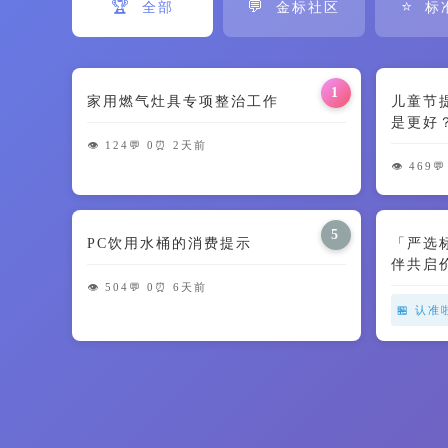
🏆
💬
⭐
全部
金标社区
标
1
家用燃气灶具专项整治工作
儿童节
是更好
智商税了
👁️ 124
💬 0
⏰ 2天前
👁️ 469
💬
5
PC饮用水桶的消费提示
「严选
伴共启
👁️ 504
💬 0
⏰ 6天前
🏪 认准