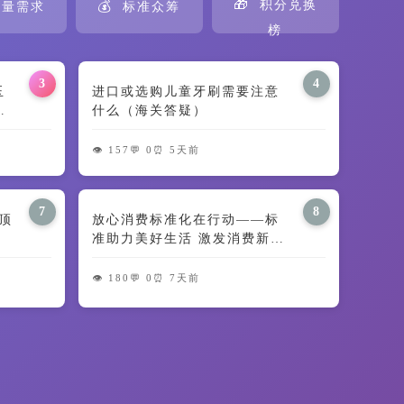
🎁
💰
积分兑换
量需求
标准众筹
榜
3
4
田玉
进口或选购儿童牙刷需要注意
义
什么（海关答疑）
👁️ 157
💬 0
⏰ 5天前
7
8
顶
放心消费标准化在行动——标
准助力美好生活 激发消费新动
能
👁️ 180
💬 0
⏰ 7天前