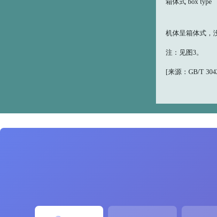
箱体式 box type
机体呈箱体式，
注：见图3。
[来源：GB/T 30420