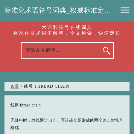
标准化术语符号词典_权威标准定义_专业词汇查询-认准啦（RenZhunLa.com）
术语和符号在线词典
标准化技术词汇解释，全文检索，快速定位
条目
/ 线辫 THREAD CHAIN
线辫 thread chain
无缝料时，缝线通过自连、互连或交织形成的两个以上辫状的
循环。