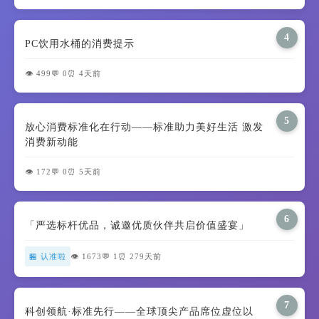
4
PC饮用水桶的消费提示
👁️ 499
💬 0
⏰ 4天前
5
放心消费标准化在行动——标准助力美好生活 激发
消费新动能
👁️ 172
💬 0
⏰ 5天前
6
「严选标杆优品，诚邀优质伙伴共启价值盛宴」
🏪 认准啦
👁️ 1673
💬 1
⏰ 279天前
7
科创领航·标准先行——全球顶尖产品席位虚位以