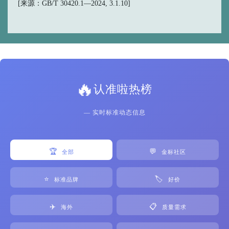
[来源：GB/T 30420.1—2024, 3.1.10]
🔥
认准啦热榜
— 实时标准动态信息
🏆
💬
全部
金标社区
⭐
🏷️
标准品牌
好价
✈️
📋
海外
质量需求