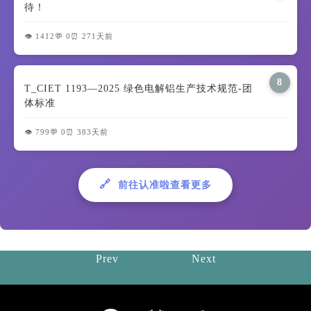
待！
👁️ 1412
💬 0
⏰ 271天前
8
T_CIET 1193—2025 绿色电解铝生产技术规范-团
体标准
👁️ 799
💬 0
⏰ 383天前
🔗
前往认准啦查看更多
Prev
Next