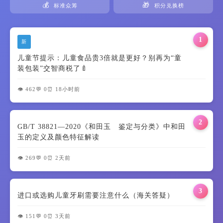
💰
🎁
标准众筹
积分兑换榜
1
新
儿童节提示：儿童食品贵3倍就是更好？别再为“童
装包装”交智商税了🍼
👁️ 462
💬 0
⏰ 18小时前
2
GB/T 38821—2020《和田玉 鉴定与分类》中和田
玉的定义及颜色特征解读
👁️ 269
💬 0
⏰ 2天前
3
进口或选购儿童牙刷需要注意什么（海关答疑）
👁️ 151
💬 0
⏰ 3天前