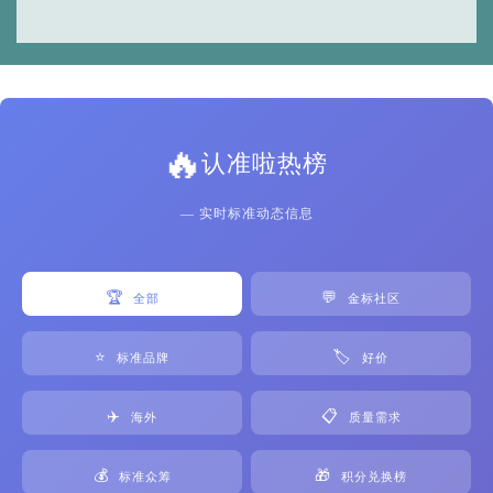
🔥
认准啦热榜
— 实时标准动态信息
🏆
💬
全部
金标社区
⭐
🏷️
标准品牌
好价
✈️
📋
海外
质量需求
💰
🎁
标准众筹
积分兑换榜