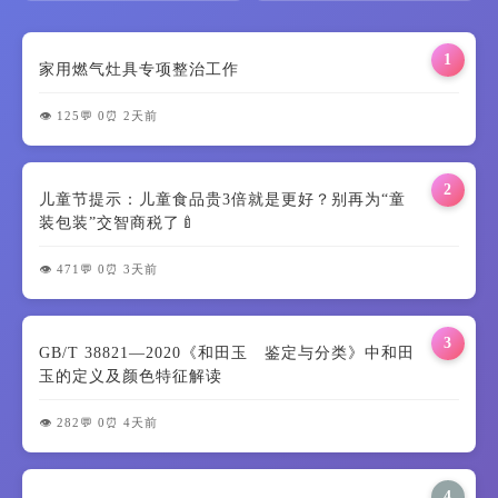
1
家用燃气灶具专项整治工作
👁️ 125
💬 0
⏰ 2天前
2
儿童节提示：儿童食品贵3倍就是更好？别再为“童
装包装”交智商税了🍼
👁️ 471
💬 0
⏰ 3天前
3
GB/T 38821—2020《和田玉 鉴定与分类》中和田
玉的定义及颜色特征解读
👁️ 282
💬 0
⏰ 4天前
4