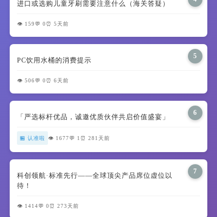
进口或选购儿童牙刷需要注意什么（海关答疑）
👁️ 159
💬 0
⏰ 5天前
5
PC饮用水桶的消费提示
👁️ 506
💬 0
⏰ 6天前
6
「严选标杆优品，诚邀优质伙伴共启价值盛宴」
🏪 认准啦
👁️ 1677
💬 1
⏰ 281天前
7
科创领航·标准先行——全球顶尖产品席位虚位以
待！
👁️ 1414
💬 0
⏰ 273天前