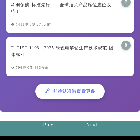
7
科创领航·标准先行——全球顶尖产品席位虚位以
待！
👁️ 1411
💬 0
⏰ 271天前
8
T_CIET 1193—2025 绿色电解铝生产技术规范-团
体标准
👁️ 796
💬 0
⏰ 383天前
🔗
前往认准啦查看更多
Prev
Next