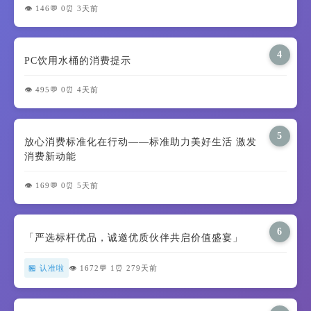
👁️ 146
💬 0
⏰ 3天前
4
PC饮用水桶的消费提示
👁️ 495
💬 0
⏰ 4天前
5
放心消费标准化在行动——标准助力美好生活 激发
消费新动能
👁️ 169
💬 0
⏰ 5天前
6
「严选标杆优品，诚邀优质伙伴共启价值盛宴」
🏪 认准啦
👁️ 1672
💬 1
⏰ 279天前