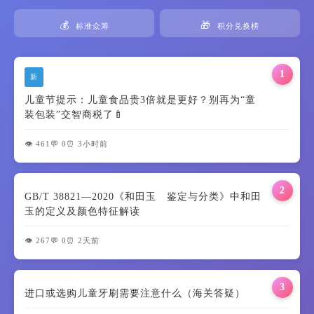
💰
🎁
标准众筹
积分兑换榜
1
新
儿童节提示：儿童食品贵3倍就是更好？别再为“童
装包装”交智商税了🍼
👁️ 461
💬 0
⏰ 3小时前
2
GB/T 38821—2020《和田玉 鉴定与分类》中和田
玉的定义及颜色特征解读
👁️ 267
💬 0
⏰ 2天前
3
进口或选购儿童牙刷需要注意什么（海关答疑）