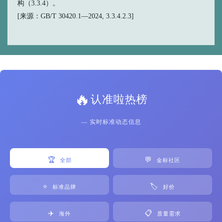
构（3.3.4）。
[来源：GB/T 30420.1—2024, 3.3.4.2.3]
🔥
认准啦热榜
— 实时标准动态信息
🏆
💬
全部
金标社区
⭐
🏷️
标准品牌
好价
✈️
📋
海外
质量需求