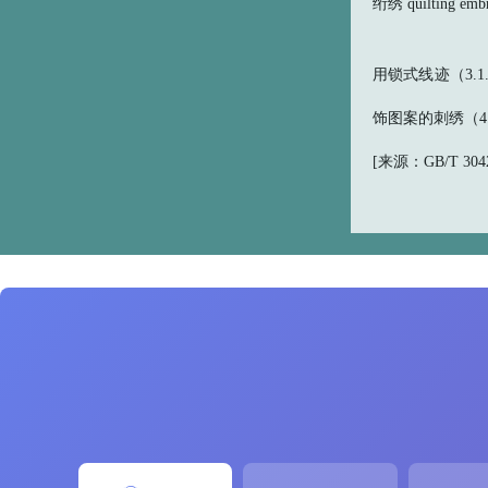
绗绣 quilting embr
用锁式线迹（3.
饰图案的刺绣（4
[来源：GB/T 30420