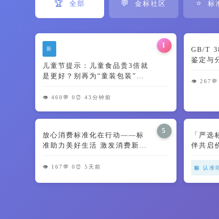
🏆
💬
⭐
全部
金标社区
标
1
新
GB/T
鉴定与
儿童节提示：儿童食品贵3倍就
及颜色
是更好？别再为“童装包装”交
👁️ 267
💬
智商税了🍼
👁️ 460
💬 0
⏰ 43分钟前
5
放心消费标准化在行动——标
「严选
准助力美好生活 激发消费新动
伴共启
能
👁️ 167
💬 0
⏰ 5天前
🏪 认准