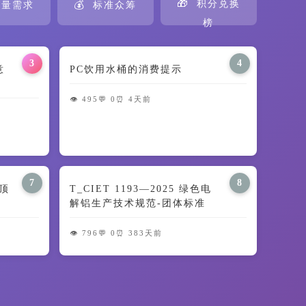
🎁
💰
积分兑换
量需求
标准众筹
榜
3
4
意
PC饮用水桶的消费提示
👁️ 495
💬 0
⏰ 4天前
7
8
顶
T_CIET 1193—2025 绿色电
解铝生产技术规范-团体标准
👁️ 796
💬 0
⏰ 383天前