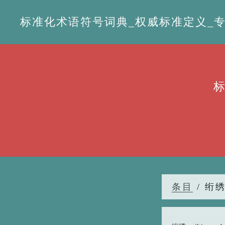
标准化术语符号词典_权威标准定义_专业词
条目
/ 绗绣