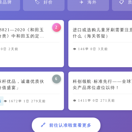
🏷️
✈️
📋
准品牌
好价
海外
质
2
 38821—2020《和田玉
进口或选购儿童牙刷需要注
分类》中和田玉的定义
什么（海关答疑）
特征解读
 0
⏰ 2天前
👁️ 146
💬 0
⏰ 3天前
6
标杆优品，诚邀优质伙
科创领航·标准先行——全球
价值盛宴」
尖产品席位虚位以待！
👁️ 1411
💬 0
⏰ 271天前
啦
👁️ 1672
💬 1
⏰ 279天前
🔗
前往认准啦查看更多