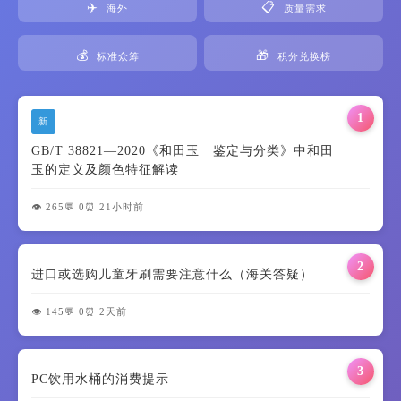
✈️
📋
海外
质量需求
💰
🎁
标准众筹
积分兑换榜
1
新
GB/T 38821—2020《和田玉 鉴定与分类》中和田
玉的定义及颜色特征解读
👁️ 265
💬 0
⏰ 21小时前
2
进口或选购儿童牙刷需要注意什么（海关答疑）
👁️ 145
💬 0
⏰ 2天前
3
PC饮用水桶的消费提示