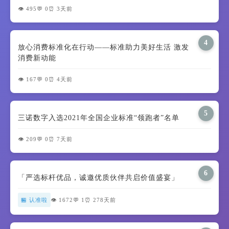
👁️ 495
💬 0
⏰ 3天前
4
放心消费标准化在行动——标准助力美好生活 激发
消费新动能
👁️ 167
💬 0
⏰ 4天前
5
三诺数字入选2021年全国企业标准“领跑者”名单
👁️ 209
💬 0
⏰ 7天前
6
「严选标杆优品，诚邀优质伙伴共启价值盛宴」
🏪 认准啦
👁️ 1672
💬 1
⏰ 278天前