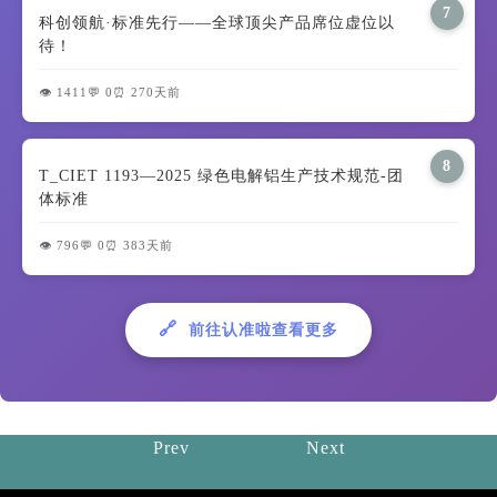
7
科创领航·标准先行——全球顶尖产品席位虚位以
待！
👁️ 1411
💬 0
⏰ 270天前
8
T_CIET 1193—2025 绿色电解铝生产技术规范-团
体标准
👁️ 796
💬 0
⏰ 383天前
🔗
前往认准啦查看更多
Prev
Next