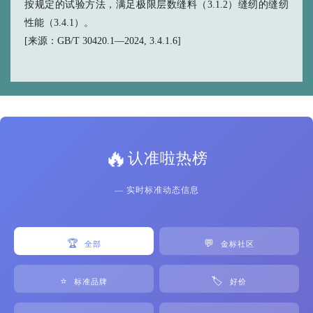
按规定的试验方法，满足极限层数缝料（3.1.2）缝纫的缝纫
性能（3.4.1）。
[来源：GB/T 30420.1—2024, 3.4.1.6]
🔥
认准啦热榜
— 实时标准动态信息
🏆
💬
全部
金标社区
⭐
🏷️
标准品牌
好价