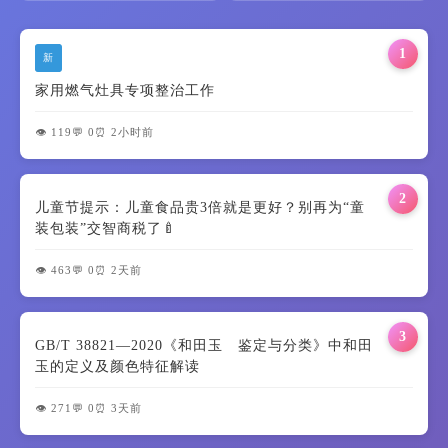
1
新
家用燃气灶具专项整治工作
👁️ 119
💬 0
⏰ 2小时前
2
儿童节提示：儿童食品贵3倍就是更好？别再为“童
装包装”交智商税了🍼
👁️ 463
💬 0
⏰ 2天前
3
GB/T 38821—2020《和田玉 鉴定与分类》中和田
玉的定义及颜色特征解读
👁️ 271
💬 0
⏰ 3天前