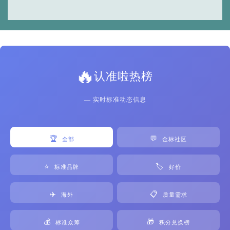
🔥
认准啦热榜
— 实时标准动态信息
🏆
💬
全部
金标社区
⭐
🏷️
标准品牌
好价
✈️
📋
海外
质量需求
💰
🎁
标准众筹
积分兑换榜