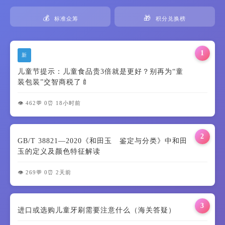
💰
🎁
标准众筹
积分兑换榜
1
新
儿童节提示：儿童食品贵3倍就是更好？别再为“童
装包装”交智商税了🍼
👁️ 462
💬 0
⏰ 18小时前
2
GB/T 38821—2020《和田玉 鉴定与分类》中和田
玉的定义及颜色特征解读
👁️ 269
💬 0
⏰ 2天前
3
进口或选购儿童牙刷需要注意什么（海关答疑）