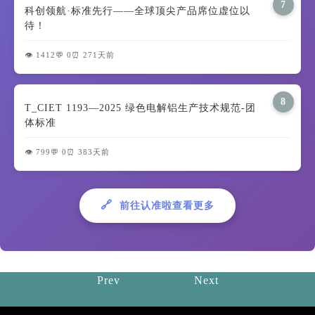
7
科创领航·标准先行——全球顶尖产品席位虚位以
待！
👁️ 1412
💬 0
⏰ 271天前
8
T_CIET 1193—2025 绿色电解铝生产技术规范-团
体标准
👁️ 799
💬 0
⏰ 383天前
🔗
前往认准啦查看更多
Prev
Next