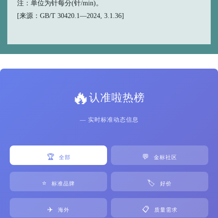
注：单位为针每分(针/min)。
[来源：GB/T 30420.1—2024, 3.1.36]
🔥
认准啦热榜
— 实时标准动态信息
🏆
💬
全部
金标社区
⭐
🏷️
标准品牌
好价
✈️
📋
海外
质量需求