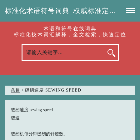
标准化术语符号词典_权威标准定义_专业词汇查询-认准啦（RenZhunLa.com）
术语和符号在线词典
标准化技术词汇解释，全文检索，快速定位
条目
/ 缝纫速度 SEWING SPEED
缝纫速度 sewing speed
缝速
缝纫机每分钟缝纫的针迹数。