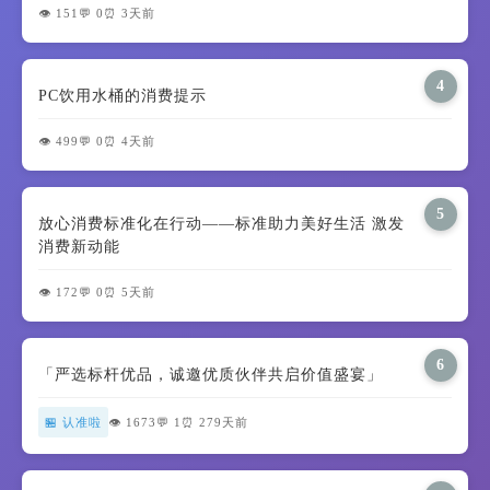
👁️ 151
💬 0
⏰ 3天前
4
PC饮用水桶的消费提示
👁️ 499
💬 0
⏰ 4天前
5
放心消费标准化在行动——标准助力美好生活 激发
消费新动能
👁️ 172
💬 0
⏰ 5天前
6
「严选标杆优品，诚邀优质伙伴共启价值盛宴」
🏪 认准啦
👁️ 1673
💬 1
⏰ 279天前