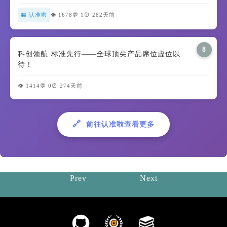
🏪 认准啦
👁️ 1678
💬 1
⏰ 282天前
8
科创领航·标准先行——全球顶尖产品席位虚位以
待！
👁️ 1414
💬 0
⏰ 274天前
🔗
前往认准啦查看更多
Prev
Next