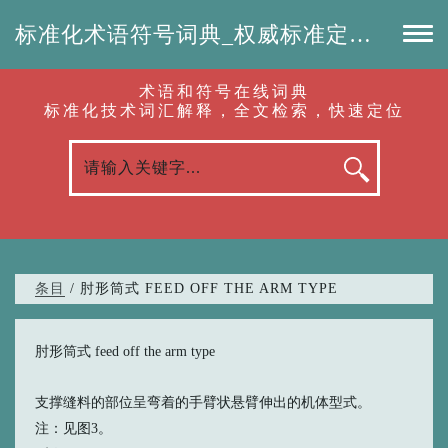
标准化术语符号词典_权威标准定义_专业词汇查询-认准啦（RenZhunLa.com）
术语和符号在线词典
标准化技术词汇解释，全文检索，快速定位
条目
/ 肘形筒式 FEED OFF THE ARM TYPE
肘形筒式 feed off the arm type
支撑缝料的部位呈弯着的手臂状悬臂伸出的机体型式。
注：见图3。