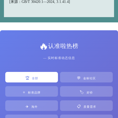
[来源：GB/T 30420.1—2024, 3.1.41.4]
🔥
认准啦热榜
— 实时标准动态信息
🏆
💬
全部
金标社区
⭐
🏷️
标准品牌
好价
✈️
📋
海外
质量需求