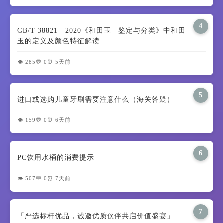
4
GB/T 38821—2020《和田玉 鉴定与分类》中和田
玉的定义及颜色特征解读
👁️ 285
💬 0
⏰ 5天前
5
进口或选购儿童牙刷需要注意什么（海关答疑）
👁️ 159
💬 0
⏰ 6天前
6
PC饮用水桶的消费提示
👁️ 507
💬 0
⏰ 7天前
7
「严选标杆优品，诚邀优质伙伴共启价值盛宴」