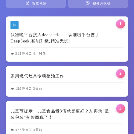
💰
🎁
标准众筹
积分兑换榜
1
新
认准啦平台接入deepseek——认准啦平台携手
DeepSeek,智能升级,精准无忧!
👁️ 315
💬 0
⏰ 4小时前
2
家用燃气灶具专项整治工作
👁️ 129
💬 0
⏰ 3天前
3
儿童节提示：儿童食品贵3倍就是更好？别再为“童
装包装”交智商税了🍼
👁️ 477
💬 0
⏰ 4天前