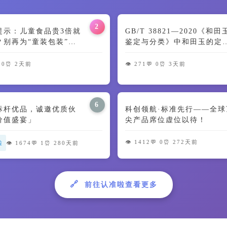
2
提示：儿童食品贵3倍就
GB/T 38821—2020《和
？别再为“童装包装”交
鉴定与分类》中和田玉的定
🍼
及颜色特征解读
 0
⏰ 2天前
👁️ 271
💬 0
⏰ 3天前
6
标杆优品，诚邀优质伙
科创领航·标准先行——全球
价值盛宴」
尖产品席位虚位以待！
👁️ 1412
💬 0
⏰ 272天前
啦
👁️ 1674
💬 1
⏰ 280天前
🔗
前往认准啦查看更多