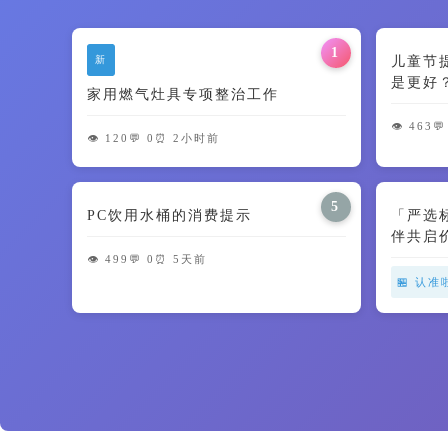
1
新
儿童节
是更好
家用燃气灶具专项整治工作
智商税了
👁️ 463
💬
👁️ 120
💬 0
⏰ 2小时前
5
PC饮用水桶的消费提示
「严选
伴共启
👁️ 499
💬 0
⏰ 5天前
🏪 认准