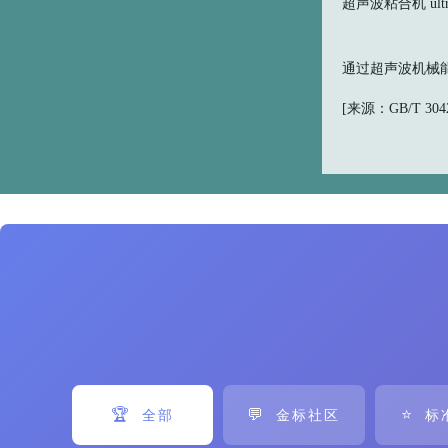
超声波粘合机 ultraso
通过超声波机械能
[来源：GB/T 30420
🏆
💬
⭐
全部
金标社区
标