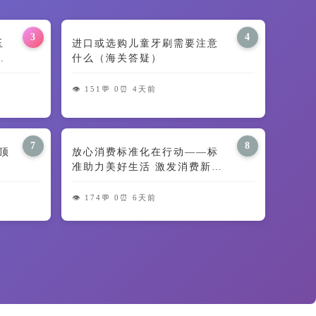
3
4
田玉
进口或选购儿童牙刷需要注意
义
什么（海关答疑）
👁️ 151
💬 0
⏰ 4天前
7
8
顶
放心消费标准化在行动——标
准助力美好生活 激发消费新动
能
👁️ 174
💬 0
⏰ 6天前