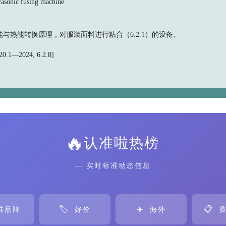
nic fusing machine
与热能转换原理，对服装面料进行粘合（6.2.1）的设备。
.1—2024, 6.2.8]
🔥
认准啦热榜
— 实时标准动态信息
🏷️
✈️
📋
准品牌
好价
海外
质