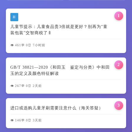
1
新
儿童节提示：儿童食品贵3倍就是更好？别再为“童
装包装”交智商税了🍼
👁️ 461
💬 0
⏰ 7小时前
2
GB/T 38821—2020《和田玉 鉴定与分类》中和田
玉的定义及颜色特征解读
👁️ 267
💬 0
⏰ 2天前
3
进口或选购儿童牙刷需要注意什么（海关答疑）
👁️ 146
💬 0
⏰ 3天前