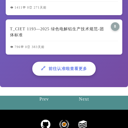
👁️ 1411
💬 0
⏰ 271天前
8
T_CIET 1193—2025 绿色电解铝生产技术规范-团
体标准
👁️ 796
💬 0
⏰ 383天前
🔗
前往认准啦查看更多
Prev
Next