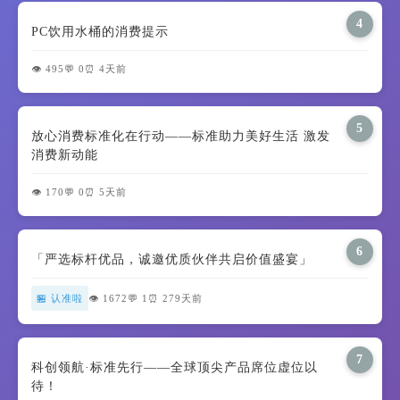
4
PC饮用水桶的消费提示
👁️ 495
💬 0
⏰ 4天前
5
放心消费标准化在行动——标准助力美好生活 激发
消费新动能
👁️ 170
💬 0
⏰ 5天前
6
「严选标杆优品，诚邀优质伙伴共启价值盛宴」
🏪 认准啦
👁️ 1672
💬 1
⏰ 279天前
7
科创领航·标准先行——全球顶尖产品席位虚位以
待！