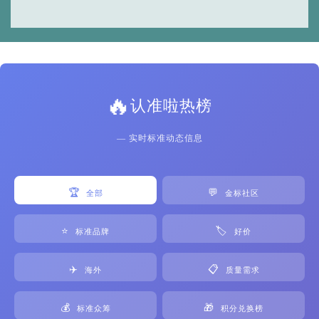
🔥
认准啦热榜
— 实时标准动态信息
🏆
💬
全部
金标社区
⭐
🏷️
标准品牌
好价
✈️
📋
海外
质量需求
💰
🎁
标准众筹
积分兑换榜