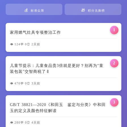
💰
🎁
标准众筹
积分兑换榜
1
家用燃气灶具专项整治工作
👁️ 124
💬 0
⏰ 2天前
2
儿童节提示：儿童食品贵3倍就是更好？别再为“童
装包装”交智商税了🍼
👁️ 470
💬 0
⏰ 3天前
3
GB/T 38821—2020《和田玉 鉴定与分类》中和田
玉的定义及颜色特征解读
👁️ 280
💬 0
⏰ 4天前