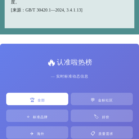
度。
[来源：GB/T 30420.1—2024, 3.4.1.13]
🔥
认准啦热榜
— 实时标准动态信息
🏆
💬
全部
金标社区
⭐
🏷️
标准品牌
好价
✈️
📋
海外
质量需求