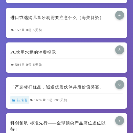
4
进口或选购儿童牙刷需要注意什么（海关答疑）
👁️ 157
💬 0
⏰ 5天前
5
PC饮用水桶的消费提示
👁️ 504
💬 0
⏰ 6天前
6
「严选标杆优品，诚邀优质伙伴共启价值盛宴」
🏪 认准啦
👁️ 1676
💬 1
⏰ 281天前
7
科创领航·标准先行——全球顶尖产品席位虚位以
待！