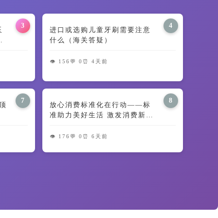
3
4
田玉
进口或选购儿童牙刷需要注意
义
什么（海关答疑）
👁️ 156
💬 0
⏰ 4天前
7
8
顶
放心消费标准化在行动——标
准助力美好生活 激发消费新动
能
👁️ 176
💬 0
⏰ 6天前