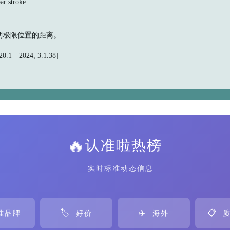
r stroke
两极限位置的距离。
.1—2024, 3.1.38]
🔥
认准啦热榜
— 实时标准动态信息
🏷️
✈️
📋
准品牌
好价
海外
质