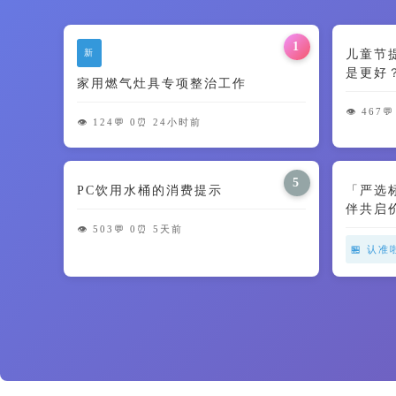
1
新
儿童节
是更好
家用燃气灶具专项整治工作
智商税了
👁️ 467
💬
👁️ 124
💬 0
⏰ 24小时前
5
PC饮用水桶的消费提示
「严选
伴共启
👁️ 503
💬 0
⏰ 5天前
🏪 认准