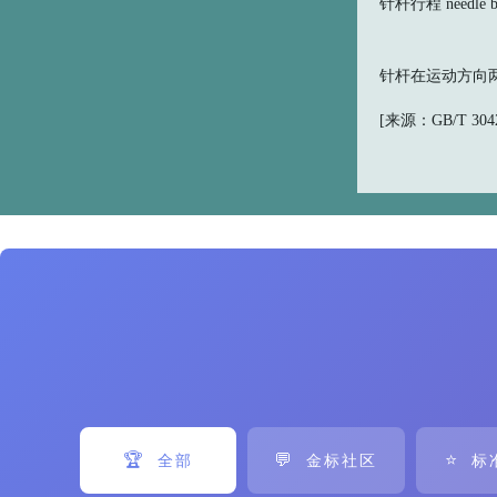
针杆行程 needle ba
针杆在运动方向
[来源：GB/T 30420
🏆
💬
⭐
全部
金标社区
标