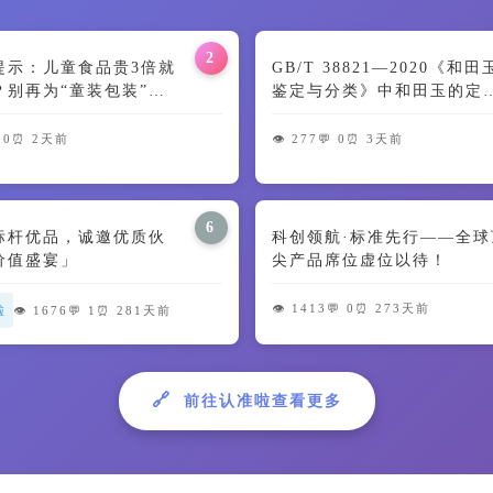
2
提示：儿童食品贵3倍就
GB/T 38821—2020《和
？别再为“童装包装”交
鉴定与分类》中和田玉的定
🍼
及颜色特征解读
 0
⏰ 2天前
👁️ 277
💬 0
⏰ 3天前
6
标杆优品，诚邀优质伙
科创领航·标准先行——全球
价值盛宴」
尖产品席位虚位以待！
👁️ 1413
💬 0
⏰ 273天前
啦
👁️ 1676
💬 1
⏰ 281天前
🔗
前往认准啦查看更多