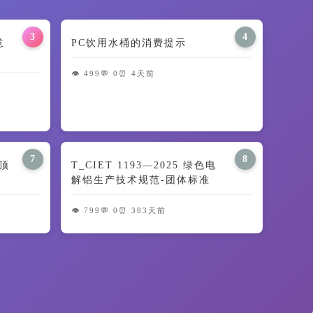
3
4
意
PC饮用水桶的消费提示
👁️ 499
💬 0
⏰ 4天前
7
8
顶
T_CIET 1193—2025 绿色电
解铝生产技术规范-团体标准
👁️ 799
💬 0
⏰ 383天前