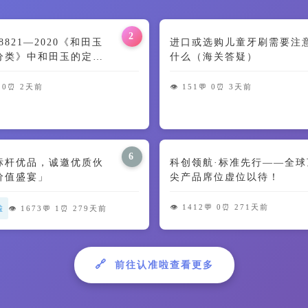
2
 38821—2020《和田玉
进口或选购儿童牙刷需要注
分类》中和田玉的定义
什么（海关答疑）
特征解读
 0
⏰ 2天前
👁️ 151
💬 0
⏰ 3天前
6
标杆优品，诚邀优质伙
科创领航·标准先行——全球
价值盛宴」
尖产品席位虚位以待！
👁️ 1412
💬 0
⏰ 271天前
啦
👁️ 1673
💬 1
⏰ 279天前
🔗
前往认准啦查看更多