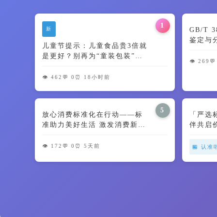
1
新
GB/T
鉴定与
儿童节提示：儿童食品贵3倍就
及颜色
是更好？别再为“童装包装”交
👁️ 269
💬
智商税了🍼
👁️ 462
💬 0
⏰ 18小时前
5
放心消费标准化在行动——标
「严选
准助力美好生活 激发消费新动
伴共启
能
👁️ 172
💬 0
⏰ 5天前
🏪 认准