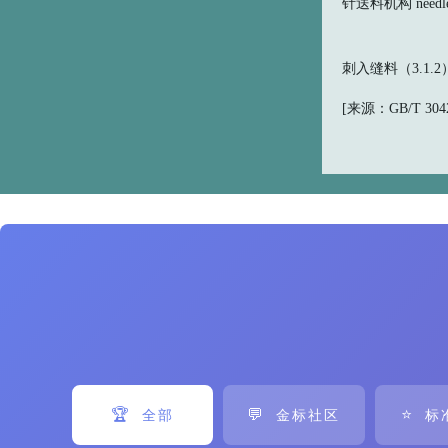
针送料机构 needle f
刺入缝料（3.1.
[来源：GB/T 30420
🏆
💬
⭐
全部
金标社区
标