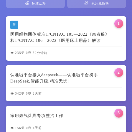
💰
🎁
标准众筹
积分兑换榜
1
新
医用织物团体标准T/CNTAC 105—2022《患者服》
和T/CNTAC 106—2022《医用床上用品》解读
👁️ 235
💬 0
⏰ 52分钟前
2
认准啦平台接入deepseek——认准啦平台携手
DeepSeek,智能升级,精准无忧!
👁️ 342
💬 0
⏰ 2天前
3
家用燃气灶具专项整治工作
👁️ 156
💬 0
⏰ 4天前