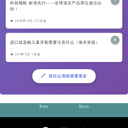
7
科创领航·标准先行——全球顶尖产品席位虚位以
待！
👁️ 1438
💬 0
⏰ 275天前
8
进口或选购儿童牙刷需要注意什么（海关答疑）
👁️ 183
💬 0
⏰ 7天前
🔗
前往认准啦查看更多
Prev
Next