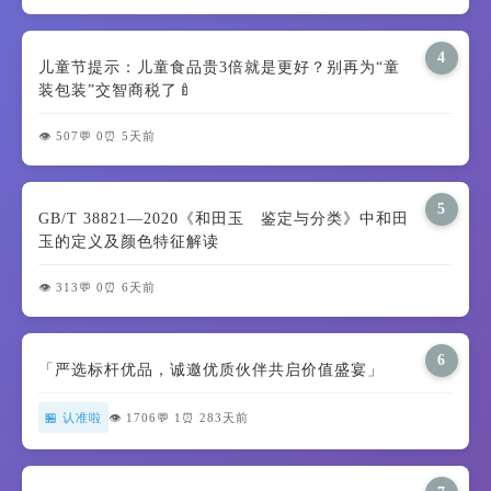
4
儿童节提示：儿童食品贵3倍就是更好？别再为“童
装包装”交智商税了🍼
👁️ 507
💬 0
⏰ 5天前
5
GB/T 38821—2020《和田玉 鉴定与分类》中和田
玉的定义及颜色特征解读
👁️ 313
💬 0
⏰ 6天前
6
「严选标杆优品，诚邀优质伙伴共启价值盛宴」
🏪 认准啦
👁️ 1706
💬 1
⏰ 283天前