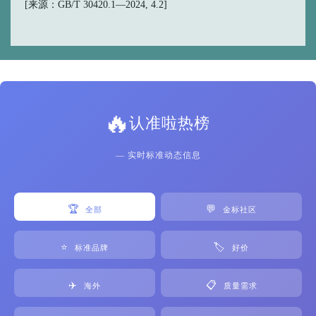
[来源：GB/T 30420.1—2024, 4.2]
🔥
认准啦热榜
— 实时标准动态信息
🏆
💬
全部
金标社区
⭐
🏷️
标准品牌
好价
✈️
📋
海外
质量需求