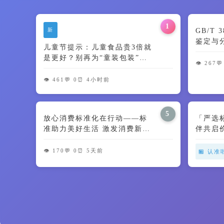
1
新
GB/T
鉴定与
儿童节提示：儿童食品贵3倍就
及颜色
是更好？别再为“童装包装”交
👁️ 267
💬
智商税了🍼
👁️ 461
💬 0
⏰ 4小时前
5
放心消费标准化在行动——标
「严选
准助力美好生活 激发消费新动
伴共启
能
👁️ 170
💬 0
⏰ 5天前
🏪 认准