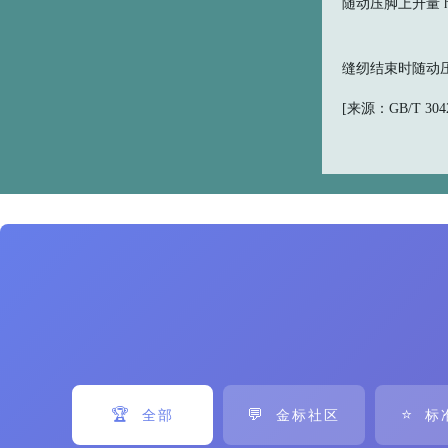
随动压脚上升量 height
缝纫结束时随动
[来源：GB/T 30420
🏆
💬
⭐
全部
金标社区
标