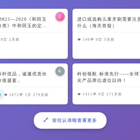
2
 38821—2020《和田玉
进口或选购儿童牙刷需要注
分类》中和田玉的定义
什么（海关答疑）
特征解读
 0
⏰ 2天前
👁️ 146
💬 0
⏰ 3天前
6
标杆优品，诚邀优质伙
科创领航·标准先行——全球
价值盛宴」
尖产品席位虚位以待！
👁️ 1411
💬 0
⏰ 271天前
啦
👁️ 1672
💬 1
⏰ 279天前
🔗
前往认准啦查看更多