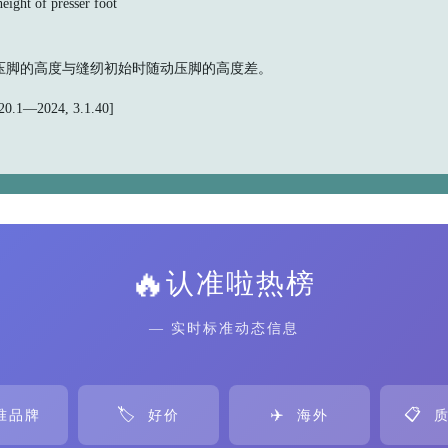
 of presser foot
压脚的高度与缝纫初始时随动压脚的高度差。
.1—2024, 3.1.40]
🔥
认准啦热榜
— 实时标准动态信息
🏷️
✈️
📋
准品牌
好价
海外
质