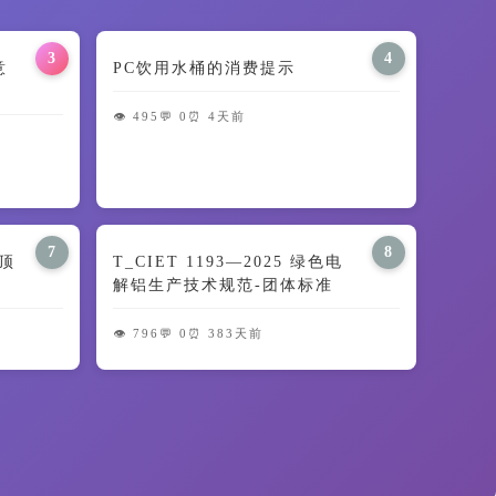
3
4
意
PC饮用水桶的消费提示
👁️ 495
💬 0
⏰ 4天前
7
8
顶
T_CIET 1193—2025 绿色电
解铝生产技术规范-团体标准
👁️ 796
💬 0
⏰ 383天前