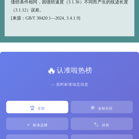
缝纫条件相同，因缝纫速度（3.1.36）不同而产生的线迹长度
（3.1.12）误差。
[来源：GB/T 30420.1—2024, 3.4.1.9]
🔥
认准啦热榜
— 实时标准动态信息
🏆
💬
全部
金标社区
⭐
🏷️
标准品牌
好价