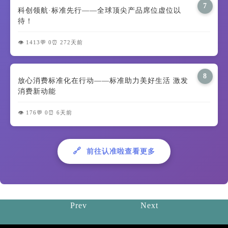
7
科创领航·标准先行——全球顶尖产品席位虚位以
待！
👁️ 1413
💬 0
⏰ 272天前
8
放心消费标准化在行动——标准助力美好生活 激发
消费新动能
👁️ 176
💬 0
⏰ 6天前
🔗
前往认准啦查看更多
Prev
Next