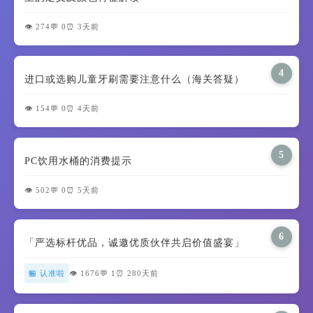
👁️ 274
💬 0
⏰ 3天前
4
进口或选购儿童牙刷需要注意什么（海关答疑）
👁️ 154
💬 0
⏰ 4天前
5
PC饮用水桶的消费提示
👁️ 502
💬 0
⏰ 5天前
6
「严选标杆优品，诚邀优质伙伴共启价值盛宴」
🏪 认准啦
👁️ 1676
💬 1
⏰ 280天前