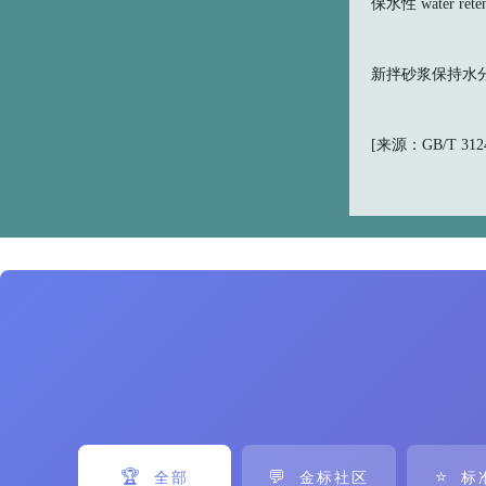
保水性 water reten
新拌砂浆保持水
[来源：GB/T 3124
🏆
💬
⭐
全部
金标社区
标