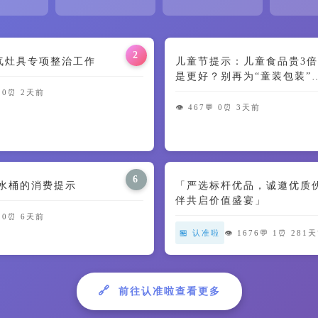
2
气灶具专项整治工作
儿童节提示：儿童食品贵3倍
是更好？别再为“童装包装”
智商税了🍼
 0
⏰ 2天前
👁️ 467
💬 0
⏰ 3天前
6
用水桶的消费提示
「严选标杆优品，诚邀优质
伴共启价值盛宴」
 0
⏰ 6天前
🏪 认准啦
👁️ 1676
💬 1
⏰ 281
🔗
前往认准啦查看更多