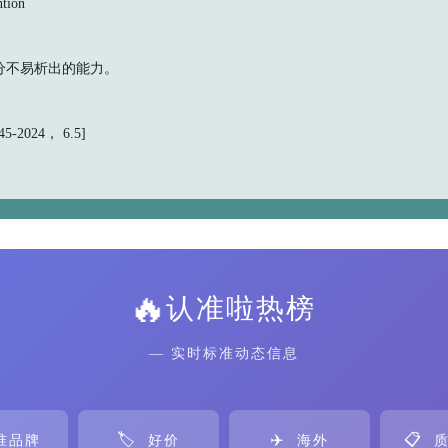
tion
分不易析出的能力。
5-2024， 6.5]
🔥
认准啦热榜
— 实时标准动态信息
🏷️
✈️
📋
准品牌
好价
海外
质