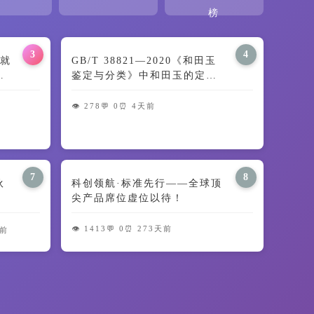
榜
3
4
就
GB/T 38821—2020《和田玉
交
鉴定与分类》中和田玉的定义
及颜色特征解读
👁️ 278
💬 0
⏰ 4天前
7
8
伙
科创领航·标准先行——全球顶
尖产品席位虚位以待！
👁️ 1413
💬 0
⏰ 273天前
天前