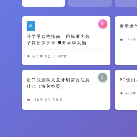
1
新
家用燃
开学季购物指南：用标准为孩
👁️ 124
💬
子撑起保护伞 🛡️开学季采购学
生用品
👁️ 507
💬 0
⏰ 2小时前
5
进口或选购儿童牙刷需要注意
PC饮
什么（海关答疑）
👁️ 503
💬
👁️ 156
💬 0
⏰ 5天前