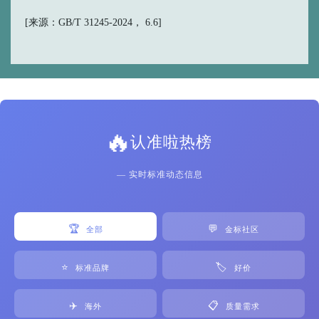
[来源：GB/T 31245-2024， 6.6]
🔥
认准啦热榜
— 实时标准动态信息
🏆
💬
全部
金标社区
⭐
🏷️
标准品牌
好价
✈️
📋
海外
质量需求