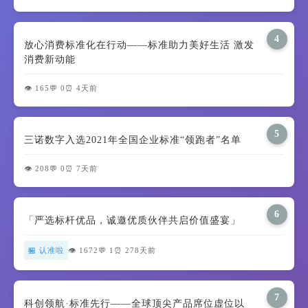
4
放心消费标准化在行动——标准助力美好生活 激发
消费新动能
👁️ 165
💬 0
⏰ 4天前
5
三诺数字入选2021年全国企业标准“领跑者”名单
👁️ 208
💬 0
⏰ 7天前
6
「严选标杆优品，诚邀优质伙伴共启价值盛宴」
🏪 认准啦
👁️ 1672
💬 1
⏰ 278天前
7
科创领航·标准先行——全球顶尖产品席位虚位以