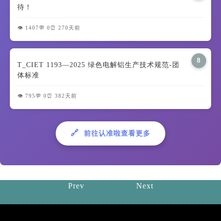
待！
👁️ 1407
💬 0
⏰ 270天前
8
T_CIET 1193—2025 绿色电解铝生产技术规范-团
体标准
👁️ 795
💬 0
⏰ 382天前
🔗
前往认准啦查看更多
Prev
Next