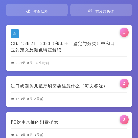
💰
🎁
标准众筹
积分兑换榜
1
新
GB/T 38821—2020《和田玉 鉴定与分类》中和田
玉的定义及颜色特征解读
👁️ 264
💬 0
⏰ 15小时前
2
进口或选购儿童牙刷需要注意什么（海关答疑）
👁️ 143
💬 0
⏰ 2天前
3
PC饮用水桶的消费提示
👁️ 493
💬 0
⏰ 3天前