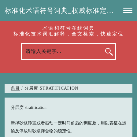
标准化术语符号词典_权威标准定义_专业词汇查询-认准啦（RenZhunLa.com）
术语和符号在线词典
标准化技术词汇解释，全文检索，快速定位
条目
/ 分层度 STRATIFICATION
分层度 stratification
新拌砂浆静置或者振动一定时间前后的稠度差，用以表征在运
输及停放时砂浆拌合物的稳定性。