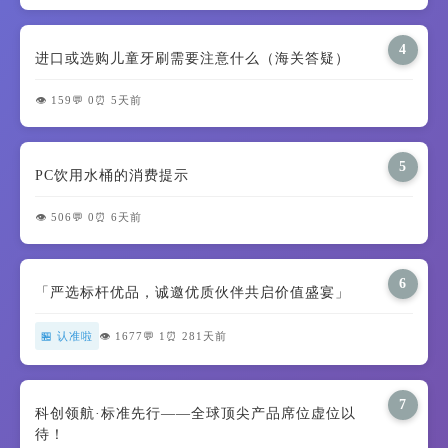
4
进口或选购儿童牙刷需要注意什么（海关答疑）
👁️ 159
💬 0
⏰ 5天前
5
PC饮用水桶的消费提示
👁️ 506
💬 0
⏰ 6天前
6
「严选标杆优品，诚邀优质伙伴共启价值盛宴」
🏪 认准啦
👁️ 1677
💬 1
⏰ 281天前
7
科创领航·标准先行——全球顶尖产品席位虚位以
待！