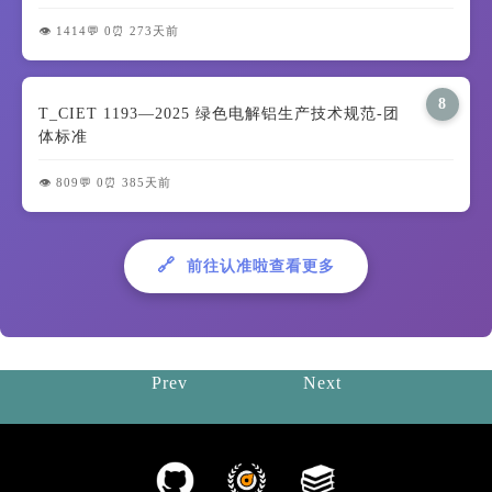
👁️ 1414
💬 0
⏰ 273天前
8
T_CIET 1193—2025 绿色电解铝生产技术规范-团
体标准
👁️ 809
💬 0
⏰ 385天前
🔗
前往认准啦查看更多
Prev
Next