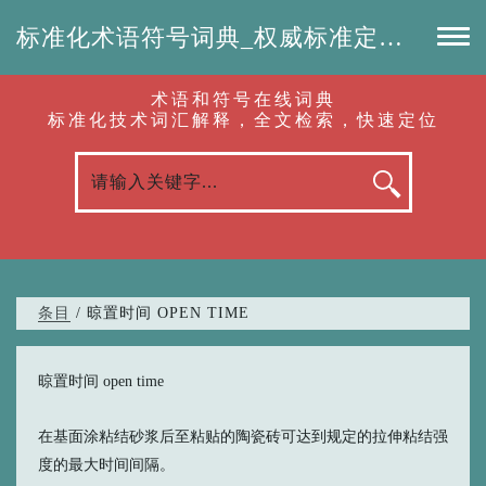
标准化术语符号词典_权威标准定义_专业词汇查询-认准啦（RenZhunLa.com）
术语和符号在线词典
标准化技术词汇解释，全文检索，快速定位
条目
/ 晾置时间 OPEN TIME
晾置时间 open time
在基面涂粘结砂浆后至粘贴的陶瓷砖可达到规定的拉伸粘结强
度的最大时间间隔。