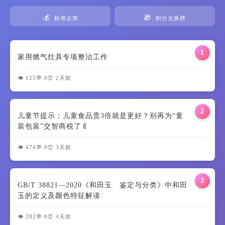
💰
🎁
标准众筹
积分兑换榜
1
家用燃气灶具专项整治工作
👁️ 125
💬 0
⏰ 2天前
2
儿童节提示：儿童食品贵3倍就是更好？别再为“童
装包装”交智商税了🍼
👁️ 474
💬 0
⏰ 3天前
3
GB/T 38821—2020《和田玉 鉴定与分类》中和田
玉的定义及颜色特征解读
👁️ 282
💬 0
⏰ 4天前