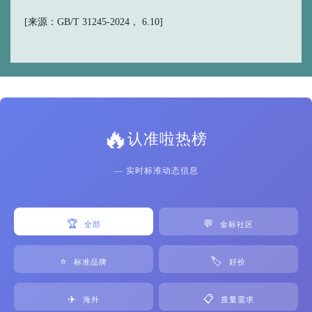
[来源：GB/T 31245-2024， 6.10]
🔥
认准啦热榜
— 实时标准动态信息
🏆
💬
全部
金标社区
⭐
🏷️
标准品牌
好价
✈️
📋
海外
质量需求