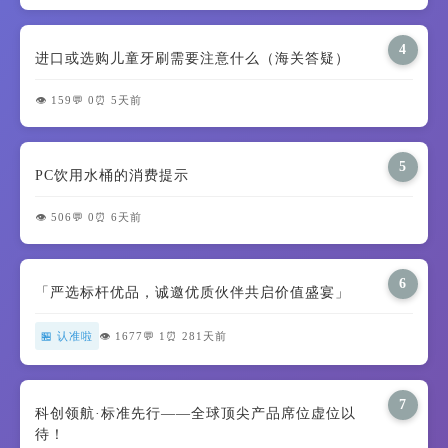
4
进口或选购儿童牙刷需要注意什么（海关答疑）
👁️ 159
💬 0
⏰ 5天前
5
PC饮用水桶的消费提示
👁️ 506
💬 0
⏰ 6天前
6
「严选标杆优品，诚邀优质伙伴共启价值盛宴」
🏪 认准啦
👁️ 1677
💬 1
⏰ 281天前
7
科创领航·标准先行——全球顶尖产品席位虚位以
待！