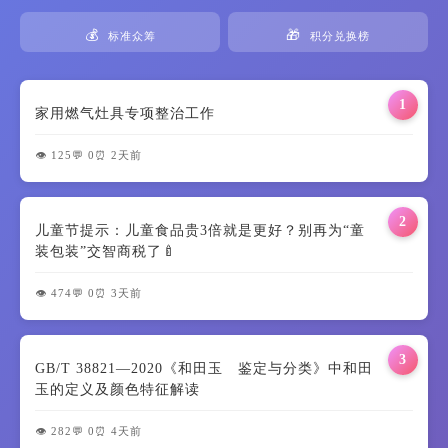
💰
🎁
标准众筹
积分兑换榜
1
家用燃气灶具专项整治工作
👁️ 125
💬 0
⏰ 2天前
2
儿童节提示：儿童食品贵3倍就是更好？别再为“童
装包装”交智商税了🍼
👁️ 474
💬 0
⏰ 3天前
3
GB/T 38821—2020《和田玉 鉴定与分类》中和田
玉的定义及颜色特征解读
👁️ 282
💬 0
⏰ 4天前