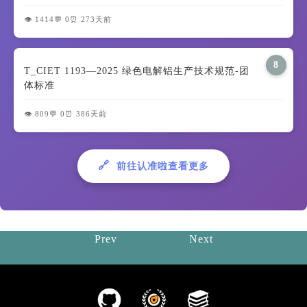
👁️ 1414
💬 0
⏰ 273天前
8
T_CIET 1193—2025 绿色电解铝生产技术规范-团
体标准
👁️ 809
💬 0
⏰ 386天前
🔗
前往认准啦查看更多
Prev
Next