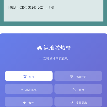
[来源：GB/T 31245-2024， 7.6]
🔥
认准啦热榜
— 实时标准动态信息
🏆
💬
全部
金标社区
⭐
🏷️
标准品牌
好价
✈️
📋
海外
质量需求