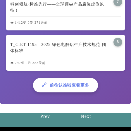
7
科创领航·标准先行——全球顶尖产品席位虚位以
待！
👁️ 1412
💬 0
⏰ 271天前
8
T_CIET 1193—2025 绿色电解铝生产技术规范-团
体标准
👁️ 797
💬 0
⏰ 383天前
🔗
前往认准啦查看更多
Prev
Next