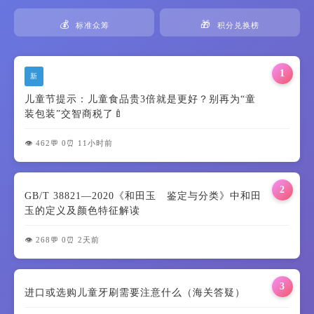
💰
🎁
标准众筹
积分兑换榜
1
新
儿童节提示：儿童食品贵3倍就是更好？别再为“童
装包装”交智商税了🍼
👁️ 462
💬 0
⏰ 11小时前
2
GB/T 38821—2020《和田玉 鉴定与分类》中和田
玉的定义及颜色特征解读
👁️ 268
💬 0
⏰ 2天前
3
进口或选购儿童牙刷需要注意什么（海关答疑）