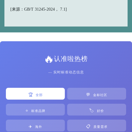
[来源：GB/T 31245-2024， 7.1]
🔥
认准啦热榜
— 实时标准动态信息
🏆
💬
全部
金标社区
⭐
🏷️
标准品牌
好价
✈️
📋
海外
质量需求