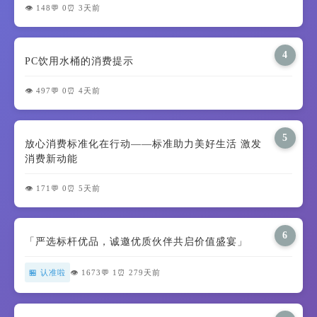
👁️ 148
💬 0
⏰ 3天前
4
PC饮用水桶的消费提示
👁️ 497
💬 0
⏰ 4天前
5
放心消费标准化在行动——标准助力美好生活 激发
消费新动能
👁️ 171
💬 0
⏰ 5天前
6
「严选标杆优品，诚邀优质伙伴共启价值盛宴」
🏪 认准啦
👁️ 1673
💬 1
⏰ 279天前